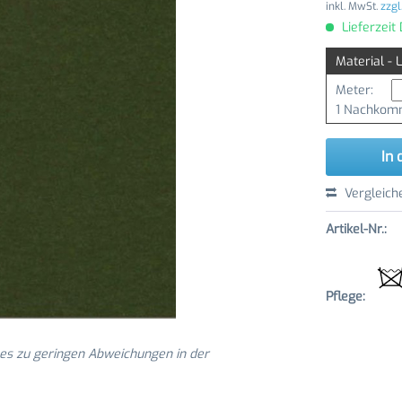
inkl. MwSt.
zzgl
Lieferzeit
Material - 
Meter:
1 Nachkomm
In 
Vergleich
Artikel-Nr.:
Pflege:
 es zu geringen Abweichungen in der