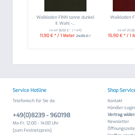
Walkloden FINN tanne dunkel
Walkloden F
II. Wahl -...
1.4 m²
(8,50 € * / 1 m²)
1.4 m²
(11,36
11,90 € * / 1 Meter
15,90 € * / 1 
24,95 € *
Service Hotline
Shop Servic
Telefonisch für Sie da:
Kontakt
Händler-Login
+49(0)8239 - 960198
Vertrag wider
Newsletter
Mo-Fr, 12:00 - 14:00 Uhr
Öffnungszeit
(zum Festnetzpreis)