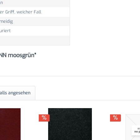
en
er Griff, weicher Fall
meidig
uriert
INN moosgrün"
alls angesehen