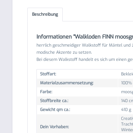
Beschreibung
Informationen "Walkloden FINN moosg
herrlich geschmeidiger Walkstoff für Mäntel und Ja
modische Akzente zu setzen.
Bei diesem Walkstoff handelt es sich um einen gest
Stoffart:
Beklei
Materialzusammensetzung:
100% 
Farbe:
moos
Stoffbreite ca.:
140 c
Gewicht qm ca.:
410 g
Creati
Trach
Dein Vorhaben:
Winter