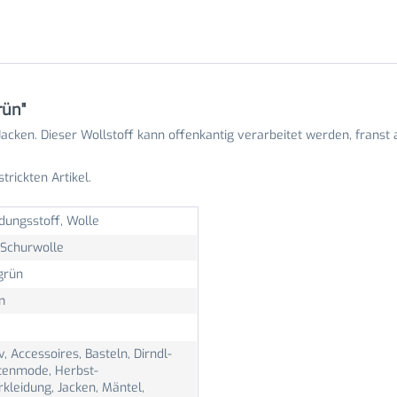
rün"
cken. Dieser Wollstoff kann offenkantig verarbeitet werden, franst al
rickten Artikel.
dungsstoff, Wolle
Schurwolle
grün
m
v, Accessoires, Basteln, Dirndl-
tenmode, Herbst-
kleidung, Jacken, Mäntel,