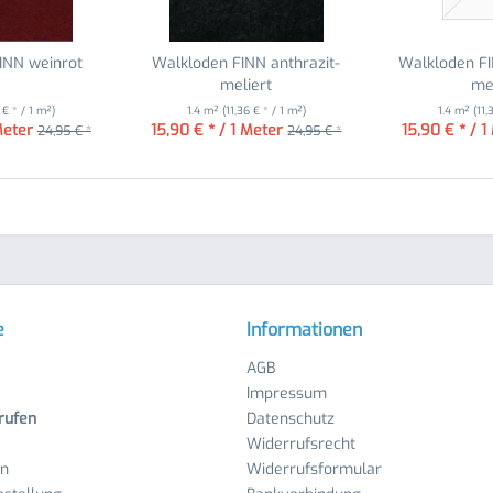
INN weinrot
Walkloden FINN anthrazit-
Walkloden FI
meliert
me
 € * / 1 m²)
1.4 m²
(11,36 € * / 1 m²)
1.4 m²
(11,
Meter
15,90 € * / 1 Meter
15,90 € * / 1
24,95 € *
24,95 € *
e
Informationen
AGB
Impressum
rufen
Datenschutz
Widerrufsrecht
en
Widerrufsformular