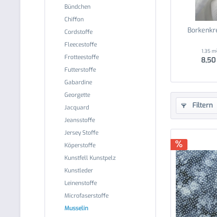
Bündchen
Chiffon
Borkenkr
Cordstoffe
Fleecestoffe
1.35 
Frotteestoffe
8,50 
Futterstoffe
Gabardine
Georgette
Filtern
Jacquard
Jeansstoffe
Jersey Stoffe
Köperstoffe
Kunstfell Kunstpelz
Kunstleder
Leinenstoffe
Microfaserstoffe
Musselin