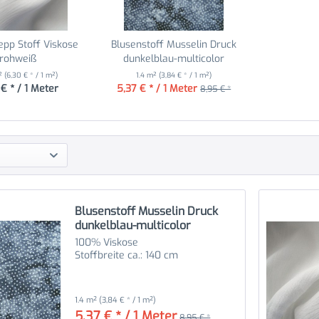
epp Stoff Viskose
Blusenstoff Musselin Druck
rohweiß
dunkelblau-multicolor
m²
(6,30 € * / 1 m²)
1.4 m²
(3,84 € * / 1 m²)
€ * / 1 Meter
5,37 € * / 1 Meter
8,95 € *
Blusenstoff Musselin Druck
dunkelblau-multicolor
100% Viskose
Stoffbreite ca.: 140 cm
1.4 m²
(3,84 € * / 1 m²)
5,37 € * / 1 Meter
8,95 € *