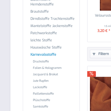
Hemdenstoffe
Brautstoffe
Veloursst
Dirndlstoffe Trachtenstoffe
Mantelstoffe Jackenstoffe
1.5 m
3,20 € *
Patchworkstoffe
leichte Stoffe
Hauswäsche Stoffe
Filtern
Karnevalsstoffe
Druckstoffe
Folien & Hologramm
Jacquard & Brokat
Jute Rupfen
Lackstoffe
Paillettenstoffe
Plüschstoffe
Samtstoffe