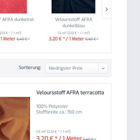
f AFRA dunkelrot
Veloursstoff AFRA
Velourssto
dunkelblau
(2,13 € * / 1 m²)
1.5 m²
(2,13 € * / 1 m²)
1.5 m²
(2,
 1 Meter
3,20 € * / 1 Meter
3,20 € * / 
6,40 € *
6,40 € *
Sortierung:
Veloursstoff AFRA terracotta
100% Polyester
Stoffbreite ca.: 150 cm
1.5 m²
(2,13 € * / 1 m²)
3,20 € * / 1 Meter
6,40 € *