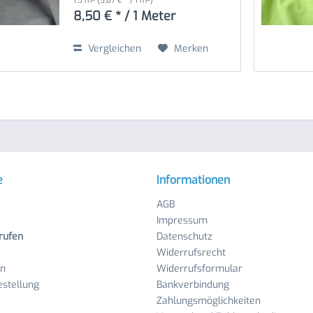
1.5 m²
(5,67 € * / 1 m²)
8,50 € * / 1 Meter
Vergleichen
Merken
e
Informationen
AGB
Impressum
rufen
Datenschutz
Widerrufsrecht
en
Widerrufsformular
stellung
Bankverbindung
Zahlungsmöglichkeiten