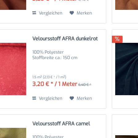
Vergleichen
Merken
Veloursstoff AFRA dunkelrot
100% Polyester
Stoffbreite ca.: 150 cm
1.5 m²
(2,13 € * / 1 m²)
3,20 € * / 1 Meter
6,40 € *
Vergleichen
Merken
Veloursstoff AFRA camel
100% Polyester