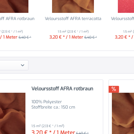
off AFRA rotbraun
Veloursstoff AFRA terracotta
Veloursstof
²
(2,13 € * / 1 m²)
1.5 m²
(2,13 € * / 1 m²)
1.5 m²
 / 1 Meter
3,20 € * / 1 Meter
3,20 € * /
6,40 € *
6,40 € *
Veloursstoff AFRA rotbraun
100% Polyester
Stoffbreite ca.: 150 cm
1.5 m²
(2,13 € * / 1 m²)
3,20 € * / 1 Meter
6,40 € *