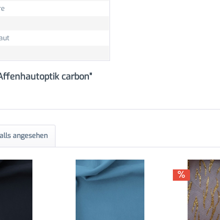
re
aut
Affenhautoptik carbon"
alls angesehen