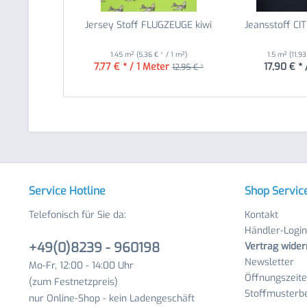
Jersey Stoff FLUGZEUGE kiwi
Jeansstoff CI
1.45 m²
(5,36 € * / 1 m²)
1.5 m²
(11,93
7,77 € * / 1 Meter
17,90 € * 
12,95 € *
Service Hotline
Shop Servic
Telefonisch für Sie da:
Kontakt
Händler-Login
+49(0)8239 - 960198
Vertrag wider
Newsletter
Mo-Fr, 12:00 - 14:00 Uhr
Öffnungszeit
(zum Festnetzpreis)
Stoffmusterbe
nur Online-Shop - kein Ladengeschäft