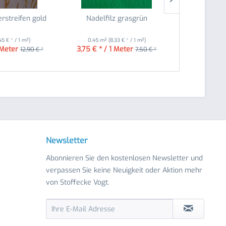
zerstreifen gold
Nadelfilz grasgrün
Futterstoff 
45 € * / 1 m²)
0.45 m²
(8,33 € * / 1 m²)
1.4 m²
(
 Meter
3,75 € * / 1 Meter
2,40 
12,90 € *
7,50 € *
Newsletter
Abonnieren Sie den kostenlosen Newsletter und
verpassen Sie keine Neuigkeit oder Aktion mehr
von Stoffecke Vogt.