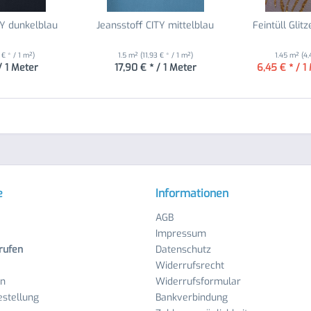
TY dunkelblau
Jeansstoff CITY mittelblau
Feintüll Glit
 € * / 1 m²)
1.5 m²
(11,93 € * / 1 m²)
1.45 m²
(4,
/ 1 Meter
17,90 € * / 1 Meter
6,45 € * / 1
e
Informationen
AGB
Impressum
rufen
Datenschutz
Widerrufsrecht
en
Widerrufsformular
stellung
Bankverbindung