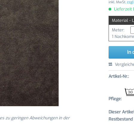
inkl. MwSt.
zzgl
Lieferzeit
Material - 
Meter:
1 Nachkomm
In 
Vergleich
Artikel-Nr.:
Pflege:
Dieser Artik
 es zu geringen Abweichungen in der
Restbestand v