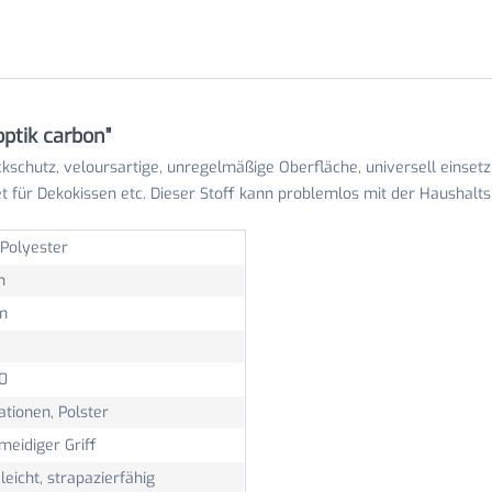
ptik carbon"
ckschutz, veloursartige, unregelmäßige Oberfläche, universell einsetz
et für Dekokissen etc. Dieser Stoff kann problemlos mit der Hausha
Polyester
n
m
0
tionen, Polster
meidiger Griff
leicht, strapazierfähig