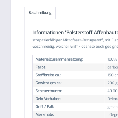
Beschreibung
Informationen "Polsterstoff Affenhauto
strapazierfähiger Microfaser-Bezugsstoff, mit Fle
Geschmeidig, weicher Griff - deshalb auch geeign
Materialzusammensetzung:
100% 
Farbe:
carbo
Stoffbreite ca.:
150 c
Gewicht qm ca.:
206 g
Scheuertouren:
40.00
Dein Vorhaben:
Dekora
Griff / Fall:
gesch
Merkmale:
pflege