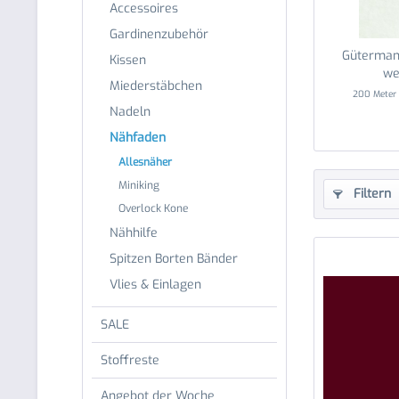
Accessoires
Gardinenzubehör
Güterman
Kissen
we
Miederstäbchen
200 Mete
Nadeln
Nähfaden
Allesnäher
Miniking
Filtern
Overlock Kone
Nähhilfe
Spitzen Borten Bänder
Vlies & Einlagen
SALE
Stoffreste
Angebot der Woche