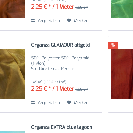
1.45 m²
(1,55 € * / 1 m²)
2,25 € * / 1 Meter
4,50 € *
Vergleichen
Merken
Organza GLAMOUR altgold
50% Polyester 50% Polyamid
(Nylon)
Stoffbreite ca.: 145 cm
1.45 m²
(1,55 € * / 1 m²)
2,25 € * / 1 Meter
4,50 € *
Vergleichen
Merken
Organza EXTRA blue lagoon