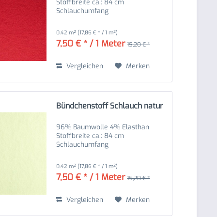
Stoffbreite ca.: 84 cm
Schlauchumfang
0.42 m²
(17,86 € * / 1 m²)
7,50 € * / 1 Meter
15,20 € *
Vergleichen
Merken
Bündchenstoff Schlauch natur
96% Baumwolle 4% Elasthan
Stoffbreite ca.: 84 cm
Schlauchumfang
0.42 m²
(17,86 € * / 1 m²)
7,50 € * / 1 Meter
15,20 € *
Vergleichen
Merken