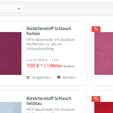
Bündchenstoff Schlauch
fuchsia
96% Baumwolle 4% Elasthan
Stoffbreite ca.: 84 cm
Schlauchumfang
0.42 m²
(17,86 € * / 1 m²)
7,50 € * / 1 Meter
15,20 € *
Vergleichen
Merken
Bündchenstoff Schlauch
hellblau
96% Baumwolle 4% Elasthan