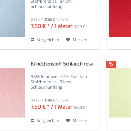
Stoffbreite ca.: 84 cm
Schlauchumfang
0.42 m²
(17,86 € * / 1 m²)
7,50 € * / 1 Meter
15,20 € *
Vergleichen
Merken
Bündchenstoff Schlauch rosa
96% Baumwolle 4% Elasthan
Stoffbreite ca.: 84 cm
Schlauchumfang
0.42 m²
(17,86 € * / 1 m²)
7,50 € * / 1 Meter
15,20 € *
Vergleichen
Merken