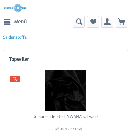
Menü
Seidenstoffe
Topseller
Dupionseide Stoff SWANA schwarz
1.35 m²
(8,89 € * / 1 m²)