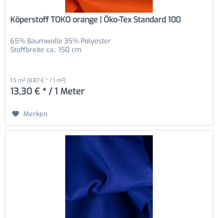
Köperstoff TOKO orange | Öko-Tex Standard 100
65% Baumwolle 35% Polyester
Stoffbreite ca.: 150 cm
1.5 m²
(8,87 € * / 1 m²)
13,30 € * / 1 Meter
Merken