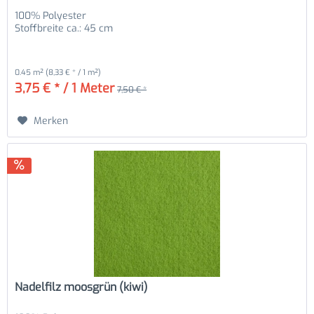
100% Polyester
Stoffbreite ca.: 45 cm
0.45 m²
(8,33 € * / 1 m²)
3,75 € * / 1 Meter
7,50 € *
Merken
Nadelfilz moosgrün (kiwi)