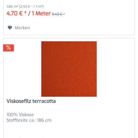
1.86 m²
(2,53 € * / 1 m²)
4,70 € * / 1 Meter
9,40 € *
Merken
Viskosefilz terracotta
100% Viskose
Stoffbreite ca.: 186 cm