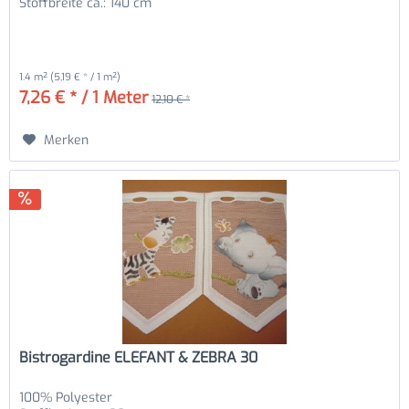
Stoffbreite ca.: 140 cm
1.4 m²
(5,19 € * / 1 m²)
7,26 € * / 1 Meter
12,10 € *
Merken
Bistrogardine ELEFANT & ZEBRA 30
100% Polyester