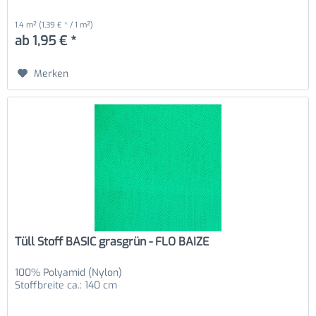
1.4 m²
(1,39 € * / 1 m²)
ab 1,95 € *
Merken
Tüll Stoff BASIC grasgrün - FLO BAIZE
100% Polyamid (Nylon)
Stoffbreite ca.: 140 cm