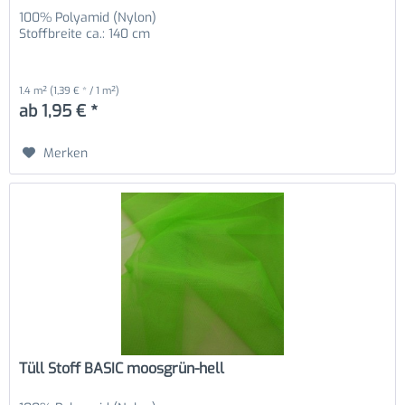
100% Polyamid (Nylon)
Stoffbreite ca.: 140 cm
1.4 m²
(1,39 € * / 1 m²)
ab 1,95 € *
Merken
Tüll Stoff BASIC moosgrün-hell