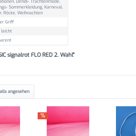
ationen, Dirndl- Trachtenmode,
ings- Sommerkleidung, Karneval,
er, Röcke, Weihnachten
er Griff
 leicht
parent
SIC signalrot FLO RED 2. Wahl"
alls angesehen