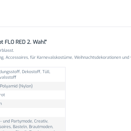
rot FLO RED 2. Wahl"
rblasst.
ng, Accessoires, für Karnevalskostüme, Weihnachtsdekorationen und 
dungsstoff, Dekostoff, Tüll,
valsstoff
Polyamid (Nylon)
rot
m
- und Partymode, Creativ,
soires, Basteln, Brautmoden,