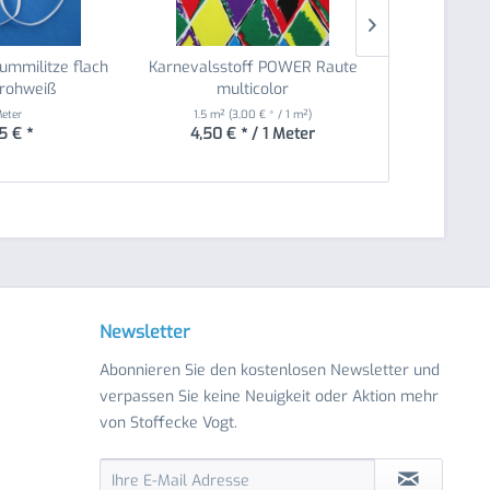
mmilitze flach
Karnevalsstoff POWER Raute
Tüll Stoff
rohweiß
multicolor
d
Meter
1.5 m²
(3,00 € * / 1 m²)
1.4 m²
(1
5 € *
4,50 € * / 1 Meter
ab 
Newsletter
Abonnieren Sie den kostenlosen Newsletter und
verpassen Sie keine Neuigkeit oder Aktion mehr
von Stoffecke Vogt.