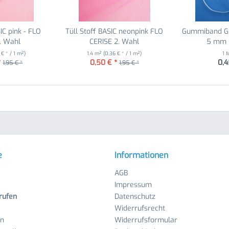
IC pink - FLO
Tüll Stoff BASIC neonpink FLO
Gummiband Gu
. Wahl
CERISE 2. Wahl
5 mm 
 € * / 1 m²)
1.4 m²
(0,36 € * / 1 m²)
1 
*
0,50 € *
0,4
1,95 € *
1,95 € *
e
Informationen
AGB
Impressum
rufen
Datenschutz
Widerrufsrecht
en
Widerrufsformular