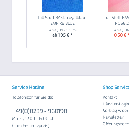
Tüll Stoff BASIC royalblau -
Tüll Stoff BAS
EMPIRE BLUE
ROSE 2
1.4 m²
(1,39 € * / 1 m²)
1.4 m²
(0,36
ab 1,95 € *
0,50 € 
Service Hotline
Shop Servic
Telefonisch für Sie da:
Kontakt
Händler-Login
+49(0)8239 - 960198
Vertrag wider
Newsletter
Mo-Fr, 12:00 - 14:00 Uhr
Öffnungszeit
(zum Festnetzpreis)