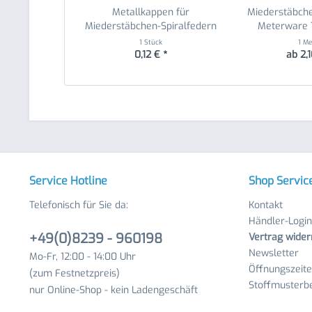
Metallkappen für
Miederstäbche
Miederstäbchen-Spiralfedern
Meterware 
7...
1 Stück
1 Me
0,12 € *
ab 2,1
Service Hotline
Shop Servic
Telefonisch für Sie da:
Kontakt
Händler-Login
+49(0)8239 - 960198
Vertrag wider
Newsletter
Mo-Fr, 12:00 - 14:00 Uhr
Öffnungszeit
(zum Festnetzpreis)
Stoffmusterbe
nur Online-Shop - kein Ladengeschäft