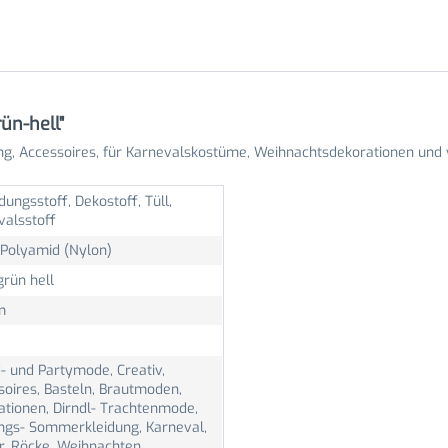
ün-hell"
ng, Accessoires, für Karnevalskostüme, Weihnachtsdekorationen und 
dungsstoff, Dekostoff, Tüll,
valsstoff
Polyamid (Nylon)
rün hell
m
- und Partymode, Creativ,
soires, Basteln, Brautmoden,
ationen, Dirndl- Trachtenmode,
ings- Sommerkleidung, Karneval,
er, Röcke, Weihnachten