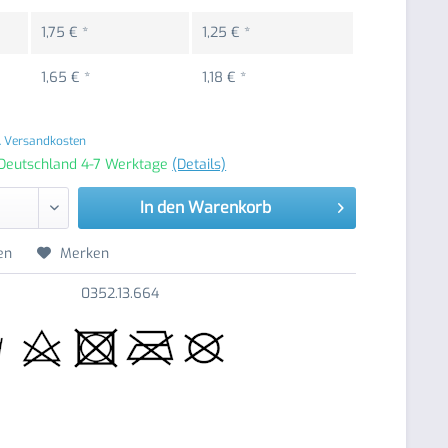
1,75 € *
1,25 € *
1,65 € *
1,18 € *
. Versandkosten
 Deutschland 4-7 Werktage
(Details)
In den
Warenkorb
en
Merken
0352.13.664