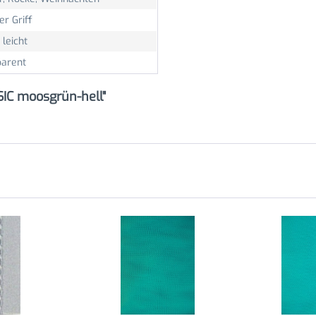
er Griff
 leicht
parent
SIC moosgrün-hell"