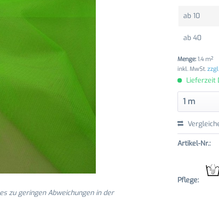
ab
10
ab
40
Menge:
1.4 m²
inkl. MwSt.
zzgl
Lieferzeit
Vergleich
Artikel-Nr.:
Pflege:
 es zu geringen Abweichungen in der