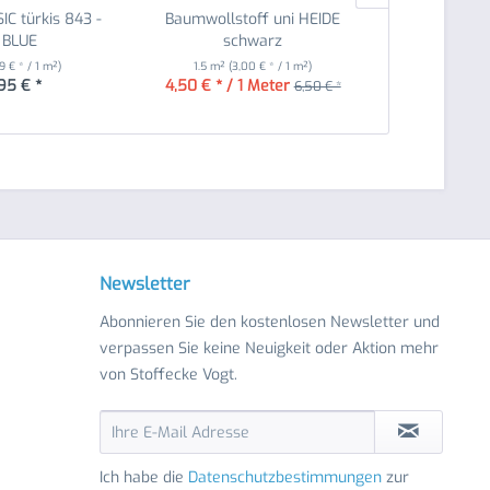
SIC türkis 843 -
Baumwollstoff uni HEIDE
Wigona 
 BLUE
schwarz
Met
39 € * / 1 m²)
1.5 m²
(3,00 € * / 1 m²)
1
,95 € *
4,50 € * / 1 Meter
ab 
6,50 € *
Newsletter
Abonnieren Sie den kostenlosen Newsletter und
verpassen Sie keine Neuigkeit oder Aktion mehr
von Stoffecke Vogt.
Ich habe die
Datenschutzbestimmungen
zur