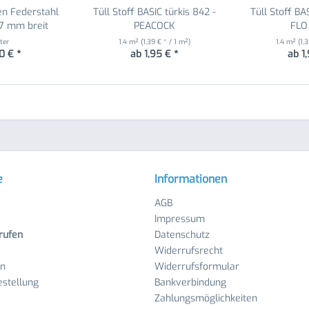
n Federstahl
Tüll Stoff BASIC türkis 842 -
Tüll Stoff BA
7 mm breit
PEACOCK
FLO
ter
1.4 m²
(1,39 € * / 1 m²)
1.4 m²
(1,
0 € *
ab 1,95 € *
ab 1
e
Informationen
AGB
Impressum
rufen
Datenschutz
Widerrufsrecht
en
Widerrufsformular
stellung
Bankverbindung
Zahlungsmöglichkeiten