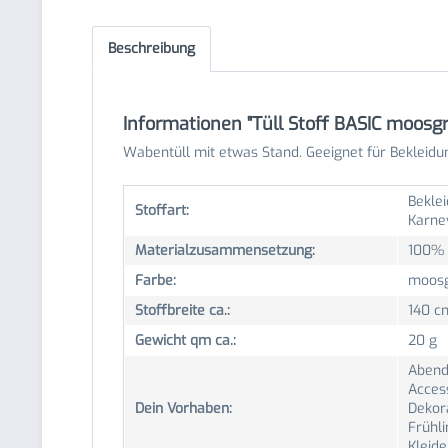
Beschreibung
Informationen "Tüll Stoff BASIC moosgr
Wabentüll mit etwas Stand. Geeignet für Bekleidu
Beklei
Stoffart:
Karne
Materialzusammensetzung:
100% 
Farbe:
moosg
Stoffbreite ca.:
140 c
Gewicht qm ca.:
20 g
Abend
Acces
Dein Vorhaben:
Dekor
Frühl
Kleid