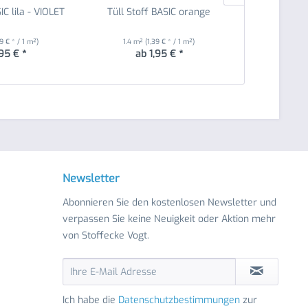
IC lila - VIOLET
Tüll Stoff BASIC orange
Tüll Sto
39 € * / 1 m²)
1.4 m²
(1,39 € * / 1 m²)
1.4 m²
(1
,95 € *
ab 1,95 € *
ab 
Newsletter
Abonnieren Sie den kostenlosen Newsletter und
verpassen Sie keine Neuigkeit oder Aktion mehr
von Stoffecke Vogt.
Ich habe die
Datenschutzbestimmungen
zur