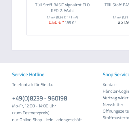
Tüll Stoff BASIC signalrot FLO
Tüll Stoff BA
RED 2. Wahl
1.4 m²
(0,36 € * / 1 m²)
1.4 m²
(1,39
0,50 € *
ab 1,9
1,95 € *
Service Hotline
Shop Servic
Telefonisch für Sie da:
Kontakt
Händler-Login
+49(0)8239 - 960198
Vertrag wider
Newsletter
Mo-Fr, 12:00 - 14:00 Uhr
Öffnungszeit
(zum Festnetzpreis)
Stoffmusterbe
nur Online-Shop - kein Ladengeschäft