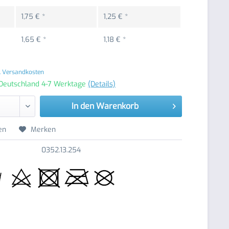
1,75 € *
1,25 € *
1,65 € *
1,18 € *
. Versandkosten
 Deutschland 4-7 Werktage
(Details)
In den
Warenkorb
en
Merken
0352.13.254