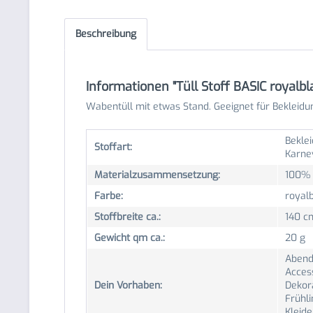
Beschreibung
Informationen "Tüll Stoff BASIC royalb
Wabentüll mit etwas Stand. Geeignet für Bekleidu
Beklei
Stoffart:
Karne
Materialzusammensetzung:
100% 
Farbe:
royal
Stoffbreite ca.:
140 c
Gewicht qm ca.:
20 g
Abend
Acces
Dein Vorhaben:
Dekor
Frühl
Kleid