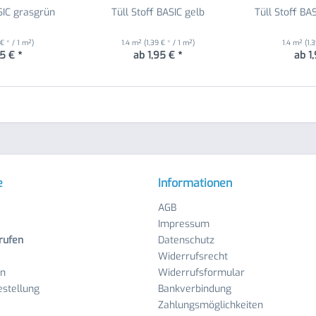
SIC grasgrün
Tüll Stoff BASIC gelb
Tüll Stoff BAS
 € * / 1 m²)
1.4 m²
(1,39 € * / 1 m²)
1.4 m²
(1,
5 € *
ab 1,95 € *
ab 1
e
Informationen
AGB
Impressum
rufen
Datenschutz
Widerrufsrecht
en
Widerrufsformular
stellung
Bankverbindung
Zahlungsmöglichkeiten