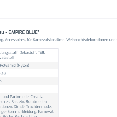
lau - EMPIRE BLUE"
ng, Accessoires, für Karnevalskostüme, Weihnachtsdekorationen und 
dungsstoff, Dekostoff, Tüll,
valsstoff
Polyamid (Nylon)
blau
m
- und Partymode, Creativ,
soires, Basteln, Brautmoden,
ationen, Dirndl- Trachtenmode,
ings- Sommerkleidung, Karneval,
er, Röcke, Weihnachten