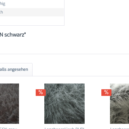
hig
ch
N schwarz"
alls angesehen