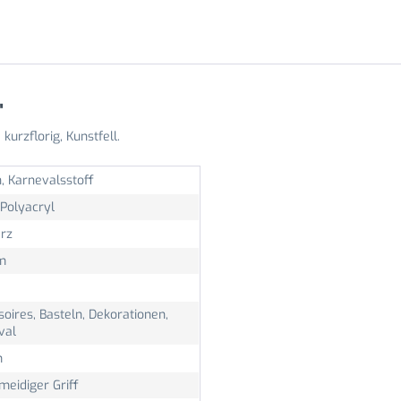
"
urzflorig, Kunstfell.
, Karnevalsstoff
Polyacryl
rz
m
oires, Basteln, Dekorationen,
val
m
meidiger Griff