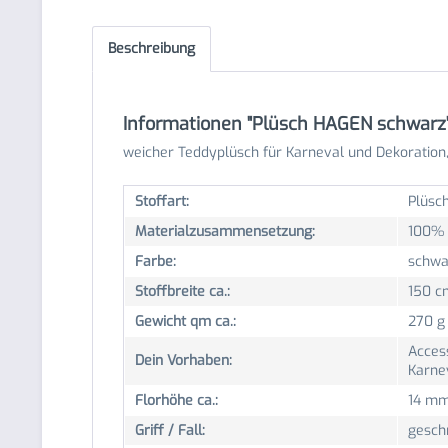
Beschreibung
Informationen "Plüsch HAGEN schwarz
weicher Teddyplüsch für Karneval und Dekoration, k
Stoffart:
Plüsch
Materialzusammensetzung:
100% 
Farbe:
schwa
Stoffbreite ca.:
150 c
Gewicht qm ca.:
270 g
Access
Dein Vorhaben:
Karne
Florhöhe ca.:
14 m
Griff / Fall:
gesch