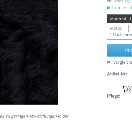
inkl. MwSt.
zzgl
Lieferzeit
Material - 
Meter:
1 Nachkomm
In 
Vergleich
Artikel-Nr.:
Pflege:
 es zu geringen Abweichungen in der