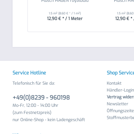
Plüsch HAGEN royalblau
Plüsch H
1.5 m²
(8,60 € * / 1 m²)
1.5 m²
(8,60
12,90 € * / 1 Meter
12,90 € * 
Service Hotline
Shop Servic
Telefonisch für Sie da:
Kontakt
Händler-Login
+49(0)8239 - 960198
Vertrag wider
Newsletter
Mo-Fr, 12:00 - 14:00 Uhr
Öffnungszeit
(zum Festnetzpreis)
Stoffmusterbe
nur Online-Shop - kein Ladengeschäft