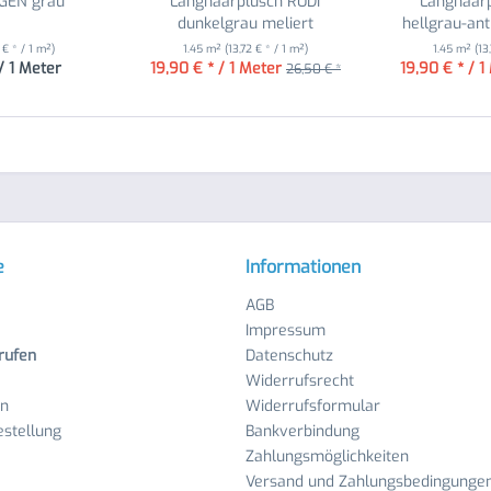
AGEN grau
Langhaarplüsch RUDI
Langhaarp
dunkelgrau meliert
hellgrau-ant
 € * / 1 m²)
1.45 m²
(13,72 € * / 1 m²)
1.45 m²
(13
/ 1 Meter
19,90 € * / 1 Meter
19,90 € * / 1
26,50 € *
e
Informationen
AGB
Impressum
rufen
Datenschutz
Widerrufsrecht
en
Widerrufsformular
stellung
Bankverbindung
Zahlungsmöglichkeiten
Versand und Zahlungsbedingunge