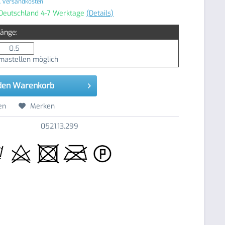
. Versandkosten
 Deutschland 4-7 Werktage
(Details)
Länge:
astellen möglich
den
Warenkorb
en
Merken
0521.13.299