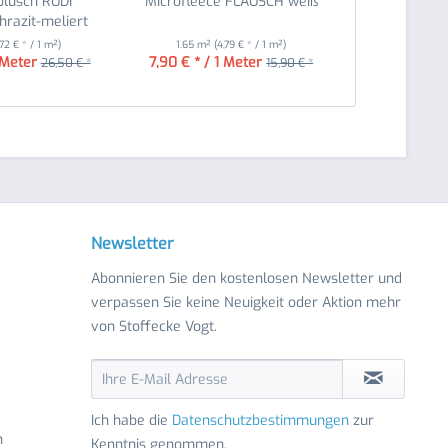
lüsch RUDI
Microfleece FLAUSCH weiß
Stepper Sto
hrazit-meliert
,72 € * / 1 m²)
1.65 m²
(4,79 € * / 1 m²)
1.35 m²
(
 Meter
7,90 € * / 1 Meter
8,95 € 
26,50 € *
15,90 € *
Newsletter
Abonnieren Sie den kostenlosen Newsletter und
verpassen Sie keine Neuigkeit oder Aktion mehr
von Stoffecke Vogt.
Ich habe die
Datenschutzbestimmungen
zur
n
Kenntnis genommen.