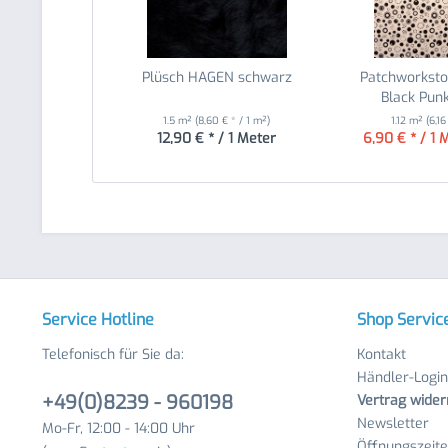
Plüsch HAGEN schwarz
Patchworksto
Black Punk
1.5 m²
(8,60 € * / 1 m²)
1.12 m²
(6,16
12,90 € * / 1 Meter
6,90 € * / 1 
Service Hotline
Shop Servic
Telefonisch für Sie da:
Kontakt
Händler-Login
+49(0)8239 - 960198
Vertrag wider
Newsletter
Mo-Fr, 12:00 - 14:00 Uhr
Öffnungszeit