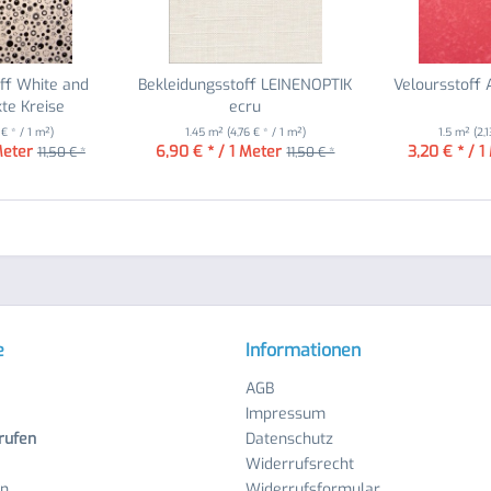
ff White and
Bekleidungsstoff LEINENOPTIK
Veloursstoff
te Kreise
ecru
 € * / 1 m²)
1.45 m²
(4,76 € * / 1 m²)
1.5 m²
(2,
Meter
6,90 € * / 1 Meter
3,20 € * / 1
11,50 € *
11,50 € *
e
Informationen
AGB
Impressum
rufen
Datenschutz
Widerrufsrecht
en
Widerrufsformular