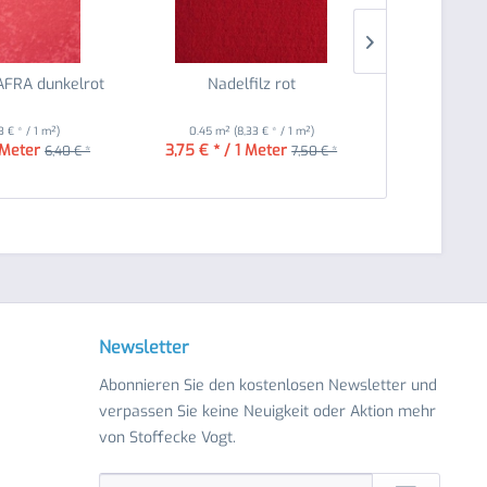
 AFRA dunkelrot
Nadelfilz rot
Nadelf
13 € * / 1 m²)
0.45 m²
(8,33 € * / 1 m²)
0.45 m²
(
 Meter
3,75 € * / 1 Meter
3,75 € * /
6,40 € *
7,50 € *
Newsletter
Abonnieren Sie den kostenlosen Newsletter und
verpassen Sie keine Neuigkeit oder Aktion mehr
von Stoffecke Vogt.