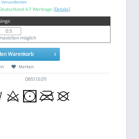
. Versandkosten
 Deutschland 4-7 Werktage
(Details)
Länge:
astellen möglich
den
Warenkorb
en
Merken
0851.13.011