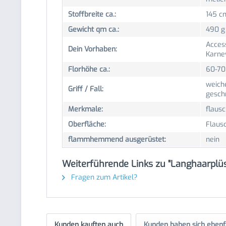
Stoffbreite ca.:
145 c
Gewicht qm ca.:
490 g
Access
Dein Vorhaben:
Karne
Florhöhe ca.:
60-7
weiche
Griff / Fall:
gesch
Merkmale:
flausc
Oberfläche:
Flaus
flammhemmend ausgerüstet:
nein
Weiterführende Links zu "Langhaarplüs
Fragen zum Artikel?
Kunden kauften auch
Kunden haben sich ebenf