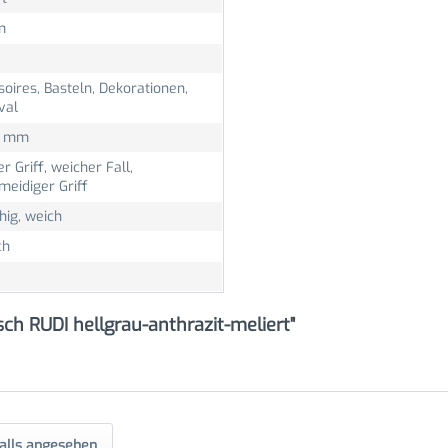
m
oires, Basteln, Dekorationen,
val
0 mm
r Griff, weicher Fall,
meidiger Griff
hig, weich
ch
ch RUDI hellgrau-anthrazit-meliert"
alls angesehen