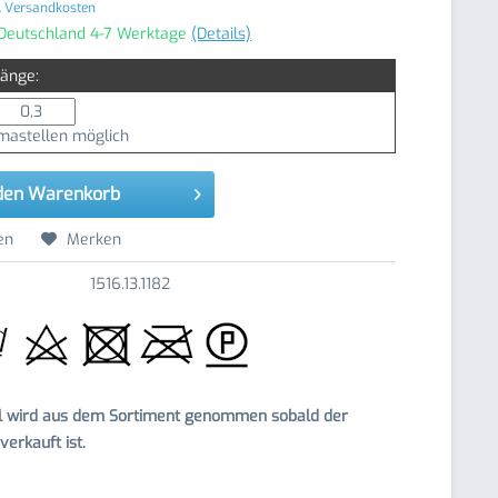
. Versandkosten
 Deutschland 4-7 Werktage
(Details)
Länge:
astellen möglich
den
Warenkorb
en
Merken
1516.13.1182
el wird aus dem Sortiment genommen sobald der
erkauft ist.