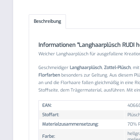
Beschreibung
Informationen "Langhaarplüsch RUDI he
Weicher Langhaarplüsch für ausgefallene Kreatio
Geschmeidiger
Langhaarplüsch
,
Zottel-Plüsch
, mi
Florfarben
besonders zur Geltung. Aus diesem Pl
an und die Florhaare fallen gleichmäßig in eine R
Stoffseite, dem Trägermaterial, ausführen. Mit ei
EAN:
4066
Stoffart:
Plüsch
Materialzusammensetzung:
70% P
hellgr
Farbe:
melie