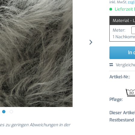
inkl. MwSt.
zzgl
Lieferzeit
Material - 
Meter:
1 Nachkomm
In 
Vergleich
Artikel-Nr.:
Pflege:
Dieser Artik
Restbestand v
 es zu geringen Abweichungen in der