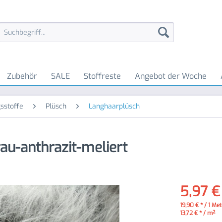
Zubehör
SALE
Stoffreste
Angebot der Woche
sstoffe
Plüsch
Langhaarplüsch
au-anthrazit-meliert
5,97 €
19,90 € * / 1 Me
13,72 € * / m²