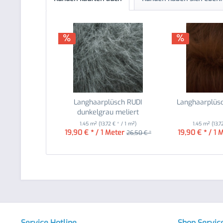
Langhaarplüsch RUDI
Langhaarplüsc
dunkelgrau meliert
1.45 m²
(13,72 € * / 1 m²)
1.45 m²
(13,7
19,90 € * / 1 Meter
19,90 € * / 1 
26,50 € *
Service Hotline
Shop Servic