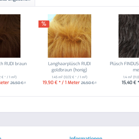
h RUDI braun
Langhaarplüsch RUDI
Plüsch FINDUS
goldbraun (honig)
me
2 € * / 1 m²)
1.45 m²
(13,72 € * / 1 m²)
1.4 m²
(11,
Meter
19,90 € * / 1 Meter
15,40 € 
26,50 € *
26,50 € *
e
Informationen