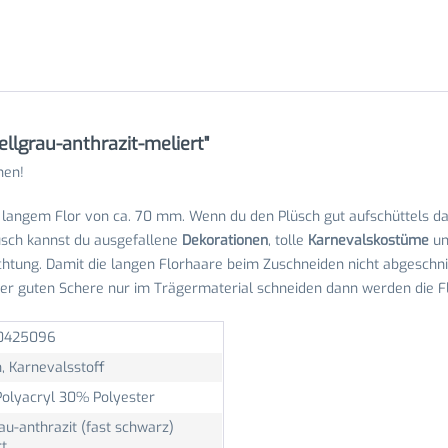
llgrau-anthrazit-meliert"
nen!
t langem Flor von ca. 70 mm. Wenn du den Plüsch gut aufschüttels 
üsch kannst du ausgefallene
Dekorationen
, tolle
Karnevalskostüme
u
ichtung. Damit die langen Florhaare beim Zuschneiden nicht abgeschn
ner guten Schere nur im Trägermaterial schneiden dann werden die Fl
0425096
, Karnevalsstoff
olyacryl 30% Polyester
au-anthrazit (fast schwarz)
rt