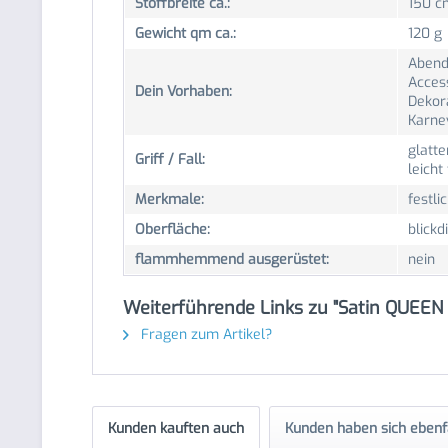
Stoffbreite ca.:
150 c
Gewicht qm ca.:
120 g
Abend
Acces
Dein Vorhaben:
Dekor
Karnev
glatte
Griff / Fall:
leicht
Merkmale:
festli
Oberfläche:
blickd
flammhemmend ausgerüstet:
nein
Weiterführende Links zu "Satin QUEEN 
Fragen zum Artikel?
Kunden kauften auch
Kunden haben sich ebenf