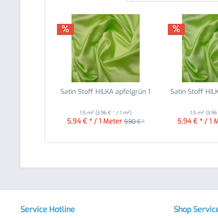
Satin Stoff HILKA apfelgrün 1
Satin Stoff HIL
1.5 m²
(3,96 € * / 1 m²)
1.5 m²
(3,96
5,94 € * / 1 Meter
5,94 € * / 1 
9,90 € *
Service Hotline
Shop Servic