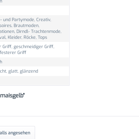
m
- und Partymode, Creativ,
soires, Brautmoden,
ationen, Dirndl- Trachtenmode,
al, Kleider, Röcke, Tops
r Griff, geschmeidiger Griff,
 festerer Griff
ch
icht, glatt, glänzend
maisgelb"
alls angesehen