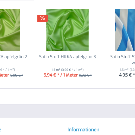
KA apfelgrün 2
Satin Stoff HILKA apfelgrün 3
Satin Stoff 
w
 € * / 1 m²)
1.5 m²
(3,96 € * / 1 m²)
1.5 m²
(3,3
Meter
5,94 € * / 1 Meter
4,95 € *
9,90 € *
9,90 € *
e
Informationen