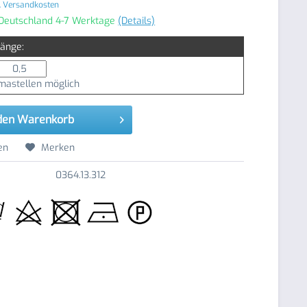
. Versandkosten
 Deutschland 4-7 Werktage
(Details)
Länge:
astellen möglich
den
Warenkorb
en
Merken
0364.13.312