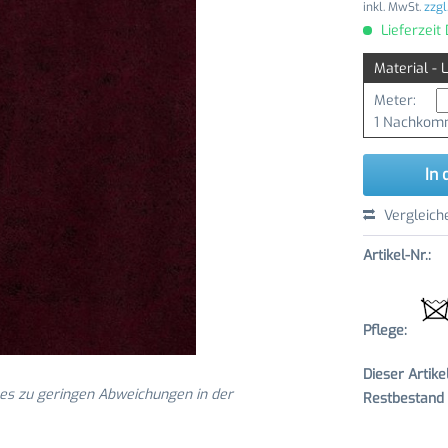
inkl. MwSt.
zzgl
Lieferzeit
Material - 
Meter:
1 Nachkomm
In 
Vergleich
Artikel-Nr.:
Pflege:
Dieser Artik
 es zu geringen Abweichungen in der
Restbestand v