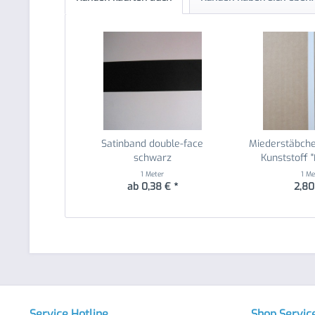
Satinband double-face
Miederstäbch
schwarz
Kunststoff "F
1 Meter
1 Me
ab 0,38 € *
2,80
Service Hotline
Shop Servic