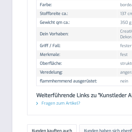
Farbe:
borde
Stoffbreite ca.:
137 c
Gewicht qm ca.:
350 g
Creati
Dein Vorhaben:
Dekor
Griff / Fall:
fester
Merkmale:
fest
Oberfläche:
strukt
Veredelung:
anger
flammhemmend ausgerüstet:
nein
Weiterführende Links zu "Kunstleder A
Fragen zum Artikel?
Kunden kauften auch
Kunden haben sich ebenf