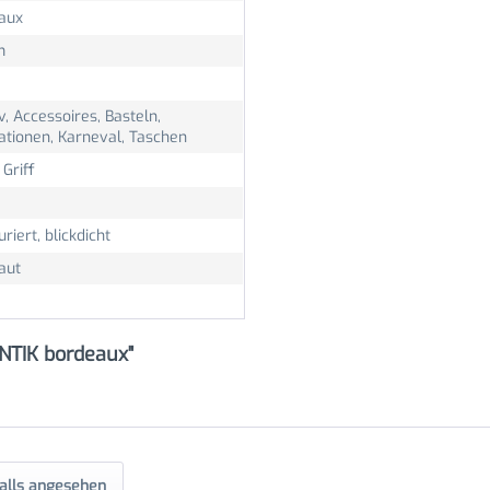
aux
m
v, Accessoires, Basteln,
ationen, Karneval, Taschen
 Griff
uriert, blickdicht
aut
NTIK bordeaux"
alls angesehen