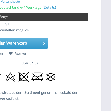
. Versandkosten
 Deutschland 4-7 Werktage
(Details)
Länge:
astellen möglich
den
Warenkorb
en
Merken
1054.13.937
el wird aus dem Sortiment genommen sobald der
erkauft ist.