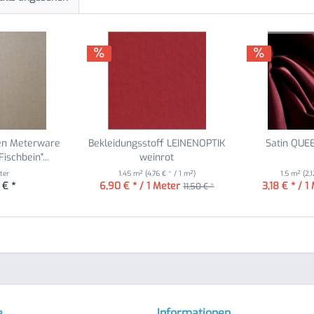
en Meterware
Bekleidungsstoff LEINENOPTIK
Satin QUE
ischbein"...
weinrot
ter
1.45 m²
(4,76 € * / 1 m²)
1.5 m²
(2,
 € *
6,90 € * / 1 Meter
3,18 € * / 1
11,50 € *
e
Informationen