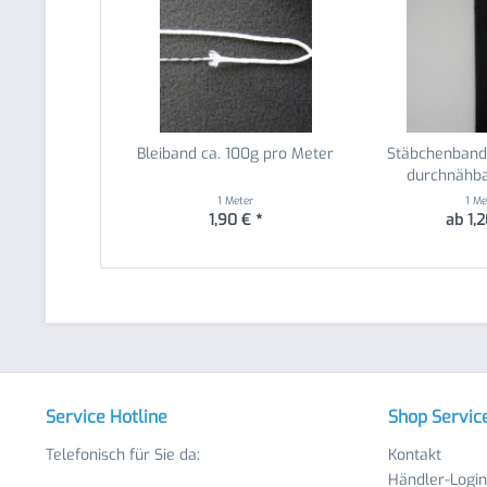
Bleiband ca. 100g pro Meter
Stäbchenband 
durchnähb
1 Meter
1 Me
1,90 € *
ab 1,2
Service Hotline
Shop Servic
Telefonisch für Sie da:
Kontakt
Händler-Login