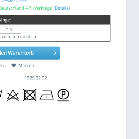
. Versandkosten
 Deutschland 4-7 Werktage
(Details)
Länge:
astellen möglich
den
Warenkorb
en
Merken
1925.32.02