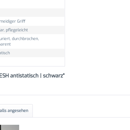
meidiger Griff
r, pflegeleicht
uriert, durchbrochen,
parent
atisch
SH antistatisch | schwarz"
alls angesehen