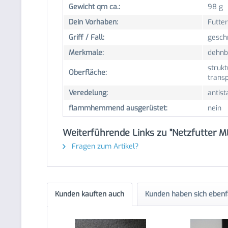
Gewicht qm ca.:
98 g
Dein Vorhaben:
Futter
Griff / Fall:
gesch
Merkmale:
dehnba
strukt
Oberfläche:
trans
Veredelung:
antist
flammhemmend ausgerüstet:
nein
Weiterführende Links zu "Netzfutter ME
Fragen zum Artikel?
Kunden kauften auch
Kunden haben sich ebenf