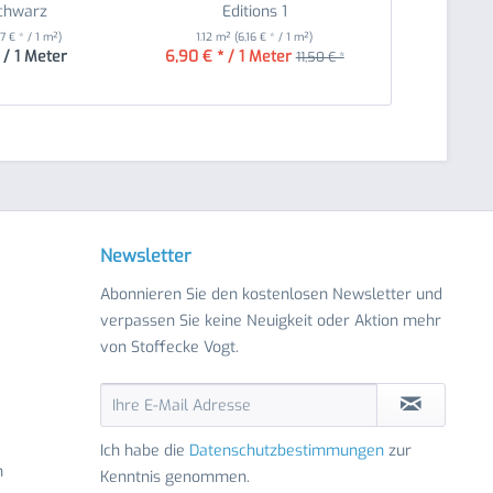
schwarz
Editions 1
27 € * / 1 m²)
1.12 m²
(6,16 € * / 1 m²)
1.5 m²
(3
 / 1 Meter
6,90 € * / 1 Meter
5,94 € * /
11,50 € *
Newsletter
Abonnieren Sie den kostenlosen Newsletter und
verpassen Sie keine Neuigkeit oder Aktion mehr
von Stoffecke Vogt.
Ich habe die
Datenschutzbestimmungen
zur
n
Kenntnis genommen.