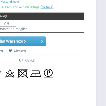
. Versandkosten
 Deutschland 4-7 Werktage
(Details)
Länge:
astellen möglich
den
Warenkorb
en
Merken
0717.13.421