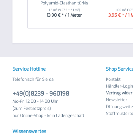
Polyamid-Elasthan türkis
1.5 m²
(9,27 € * / 1 m²)
1.06 m²
(3,7
13,90 € * / 1 Meter
3,95 € * / 1 
Service Hotline
Shop Servic
Telefonisch für Sie da:
Kontakt
Händler-Login
+49(0)8239 - 960198
Vertrag wider
Newsletter
Mo-Fr, 12:00 - 14:00 Uhr
Öffnungszeit
(zum Festnetzpreis)
Stoffmusterbe
nur Online-Shop - kein Ladengeschäft
Wissenswertes