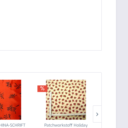
 CHINA-SCHRIFT
Patchworkstoff Holiday
Satin Stoff 