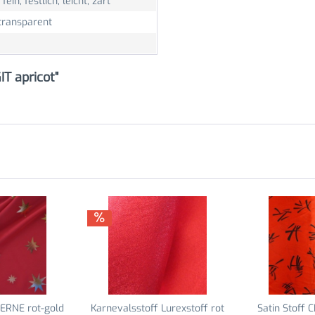
 fein, festlich, leicht, zart
 transparent
T apricot"
ERNE rot-gold
Karnevalsstoff Lurexstoff rot
Satin Stoff