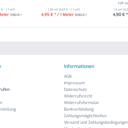
rot-
3 € * / 1 m²)
1.35 m²
(3,67 € * / 1 m²)
1.5 m²
(3,
Meter
4,95 € * / 1 Meter
4,90 € *
7,90 € *
9,90 € *
e
Informationen
AGB
Impressum
rufen
Datenschutz
Widerrufsrecht
en
Widerrufsformular
stellung
Bankverbindung
Zahlungsmöglichkeiten
Versand und Zahlungsbedingunge