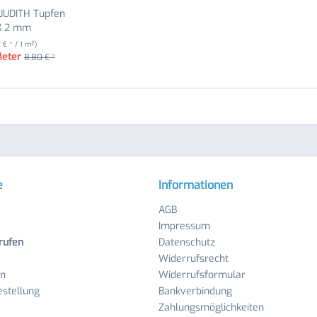
JUDITH Tupfen
iß 2 mm
2 € * / 1 m²)
Meter
8,80 € *
e
Informationen
AGB
Impressum
rufen
Datenschutz
Widerrufsrecht
en
Widerrufsformular
stellung
Bankverbindung
Zahlungsmöglichkeiten