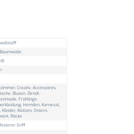
ollstoff
Baumwolle
eiß
m
zimmer, Creativ, Accessoires,
sche, Blusen, Dirndl-
tenmode, Frühlings-
rkleidung, Hemden, Karneval,
, Kleider, Mützen, Ostern,
work, Röcke
 festerer Griff