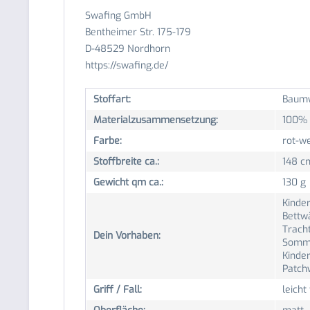
Swafing GmbH
Bentheimer Str. 175-179
D-48529 Nordhorn
https://swafing.de/
Stoffart:
Baumw
Materialzusammensetzung:
100% 
Farbe:
rot-w
Stoffbreite ca.:
148 c
Gewicht qm ca.:
130 g
Kinder
Bettwä
Trach
Dein Vorhaben:
Somme
Kinder
Patch
Griff / Fall:
leicht