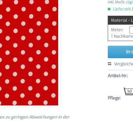
inkl. MwSt.
zzgl
Lieferzeit
Material - 
Meter:
1 Nachkomm
In 
Vergleich
Artikel-Nr.:
Pflege:
 es zu geringen Abweichungen in der