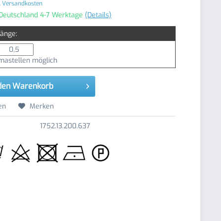
. Versandkosten
 Deutschland 4-7 Werktage
(Details)
Länge:
astellen möglich
den
Warenkorb
en
Merken
1752.13.200.637