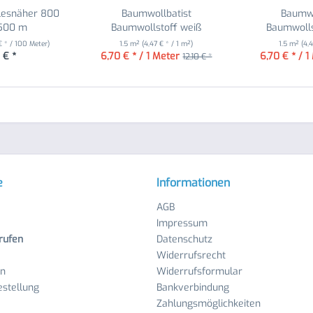
lesnäher 800
Baumwollbatist
Baumwo
 500 m
Baumwollstoff weiß
Baumwolls
 € * / 100 Meter)
1.5 m²
(4,47 € * / 1 m²)
1.5 m²
(4,
 € *
6,70 € * / 1 Meter
6,70 € * / 1
12,10 € *
e
Informationen
AGB
Impressum
rufen
Datenschutz
Widerrufsrecht
en
Widerrufsformular
stellung
Bankverbindung
Zahlungsmöglichkeiten