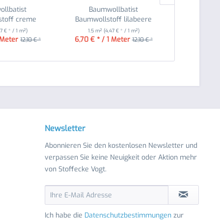
llbatist
Baumwollbatist
Vlieseline 
toff creme
Baumwollstoff lilabeere
47 € * / 1 m²)
1.5 m²
(4,47 € * / 1 m²)
0.9 m²
(9
 Meter
6,70 € * / 1 Meter
8,90 € 
12,10 € *
12,10 € *
Newsletter
Abonnieren Sie den kostenlosen Newsletter und
verpassen Sie keine Neuigkeit oder Aktion mehr
von Stoffecke Vogt.
Ich habe die
Datenschutzbestimmungen
zur