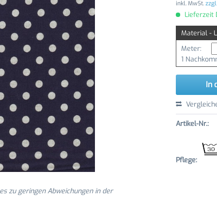
inkl. MwSt.
zzgl
Lieferzeit
Material - 
Meter:
1 Nachkomm
In 
Vergleich
Artikel-Nr.:
Pflege:
 es zu geringen Abweichungen in der