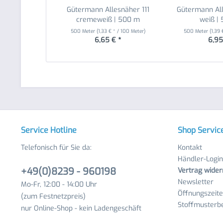
Gütermann Allesnäher 111
Gütermann Al
cremeweiß | 500 m
weiß |
500 Meter
(1,33 € * / 100 Meter)
500 Meter
(1,39
6,65 € *
6,95
Service Hotline
Shop Servic
Telefonisch für Sie da:
Kontakt
Händler-Login
+49(0)8239 - 960198
Vertrag wider
Newsletter
Mo-Fr, 12:00 - 14:00 Uhr
Öffnungszeit
(zum Festnetzpreis)
Stoffmusterbe
nur Online-Shop - kein Ladengeschäft