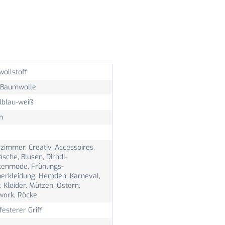
ollstoff
Baumwolle
lblau-weiß
m
zimmer, Creativ, Accessoires,
sche, Blusen, Dirndl-
tenmode, Frühlings-
rkleidung, Hemden, Karneval,
, Kleider, Mützen, Ostern,
work, Röcke
 festerer Griff