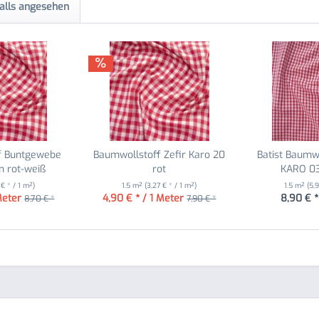
alls angesehen
f Buntgewebe
Baumwollstoff Zefir Karo 20
Batist Baumw
 rot-weiß
rot
KARO 03
 € * / 1 m²)
1.5 m²
(3,27 € * / 1 m²)
1.5 m²
(5,9
Meter
4,90 € * / 1 Meter
8,90 € *
8,70 € *
7,90 € *