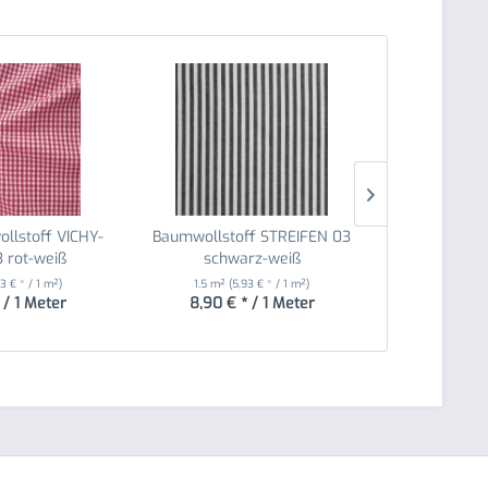
ollstoff VICHY-
Baumwollstoff STREIFEN 03
Dekostoff 
 rot-weiß
schwarz-weiß
Ki
3 € * / 1 m²)
1.5 m²
(5,93 € * / 1 m²)
1.4 m²
(6
 / 1 Meter
8,90 € * / 1 Meter
8,90 € 