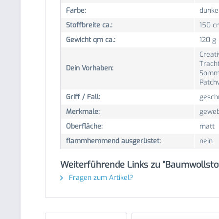
Farbe:
dunke
Stoffbreite ca.:
150 c
Gewicht qm ca.:
120 g
Creati
Trach
Dein Vorhaben:
Somme
Patch
Griff / Fall:
gesch
Merkmale:
geweb
Oberfläche:
matt
flammhemmend ausgerüstet:
nein
Weiterführende Links zu "Baumwollstof
Fragen zum Artikel?