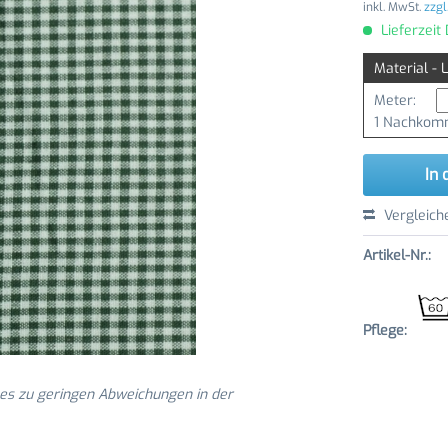
inkl. MwSt.
zzgl
Lieferzeit
Material - 
Meter:
1 Nachkomm
In 
Vergleich
Artikel-Nr.:
Pflege:
 es zu geringen Abweichungen in der