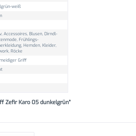
lgrün-weiß
m
v, Accessoires, Blusen, Dirndl-
tenmode, Frühlings-
rkleidung, Hemden, Kleider,
work, Röcke
meidiger Griff
t
f Zefir Karo 05 dunkelgrün"