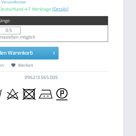
. Versandkosten
 Deutschland 4-7 Werktage
(Details)
Länge:
astellen möglich
den
Warenkorb
en
Merken
0962.13.565.005