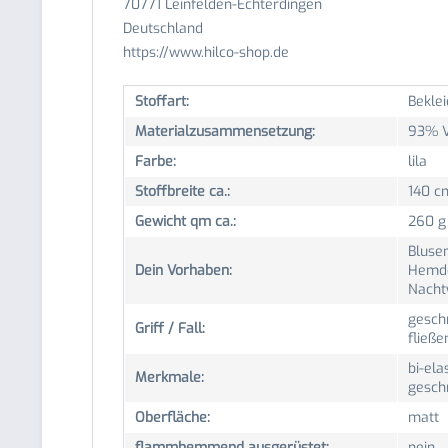
70771 Leinfelden-Echterdingen
Deutschland
https://www.hilco-shop.de
Stoffart:
Beklei
Materialzusammensetzung:
93% V
Farbe:
lila
Stoffbreite ca.:
140 c
Gewicht qm ca.:
260 g
Bluse
Dein Vorhaben:
Hemden
Nachtw
geschm
Griff / Fall:
fließe
bi-ela
Merkmale:
geschm
Oberfläche:
matt
flammhemmend ausgerüstet:
nein