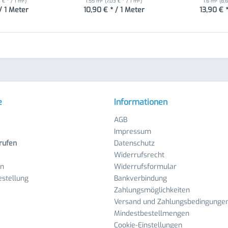
3 € * / 1 m²)
1.55 m²
(7,03 € * / 1 m²)
1.6 m²
(8,6
/ 1 Meter
10,90 € * / 1 Meter
13,90 € 
e
Informationen
AGB
Impressum
rufen
Datenschutz
Widerrufsrecht
en
Widerrufsformular
stellung
Bankverbindung
Zahlungsmöglichkeiten
Versand und Zahlungsbedingunge
Mindestbestellmengen
Cookie-Einstellungen