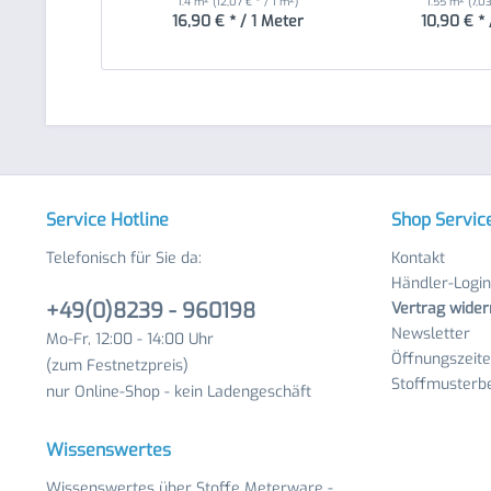
1.4 m²
(12,07 € * / 1 m²)
1.55 m²
(7,0
16,90 € * / 1 Meter
10,90 € * 
Service Hotline
Shop Servic
Telefonisch für Sie da:
Kontakt
Händler-Login
+49(0)8239 - 960198
Vertrag wider
Newsletter
Mo-Fr, 12:00 - 14:00 Uhr
Öffnungszeit
(zum Festnetzpreis)
Stoffmusterbe
nur Online-Shop - kein Ladengeschäft
Wissenswertes
Wissenswertes über Stoffe Meterware -