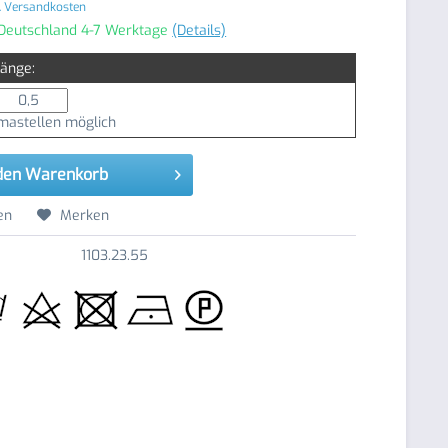
. Versandkosten
 Deutschland 4-7 Werktage
(Details)
Länge:
astellen möglich
den
Warenkorb
en
Merken
1103.23.55