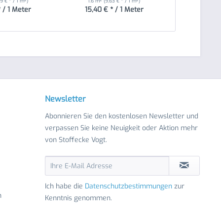
9 € * / 1 m²)
1.6 m²
(9,63 € * / 1 m²)
1.6 m²
(9
* / 1 Meter
15,40 € * / 1 Meter
15,40 €
Newsletter
Abonnieren Sie den kostenlosen Newsletter und
verpassen Sie keine Neuigkeit oder Aktion mehr
von Stoffecke Vogt.
Ich habe die
Datenschutzbestimmungen
zur
n
Kenntnis genommen.