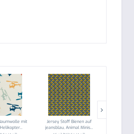
 Baumwolle mit
Jersey Stoff Bienen auf
Jersey Stoff
Helikopter...
jeansblau, Animal Minis...
Animal 