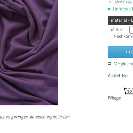
inkl. MwSt.
zzgl
Lieferzeit
Material - 
Meter:
1 Nachkomm
In 
Vergleich
Artikel-Nr.:
Pflege:
 es zu geringen Abweichungen in der