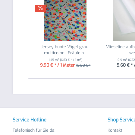
Jersey bunte Vögel grau-
Vlieseline auf
multicolor - Fräulein...
we
1.45 m²
(6,83 € * / 1 m²)
0.9 m²
(6,22
9,90 € * / 1 Meter
5,60 € * 
15,50 € *
Service Hotline
Shop Servic
Telefonisch für Sie da:
Kontakt