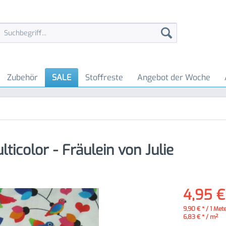
Zubehör
SALE
Stoffreste
Angebot der Woche
ticolor - Fräulein von Julie
4,95 €
9,90 € * / 1 Met
6,83 € * / m²