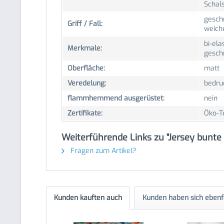
Schals
geschm
Griff / Fall:
weiche
bi-ela
Merkmale:
geschm
Oberfläche:
matt
Veredelung:
bedru
flammhemmend ausgerüstet:
nein
Zertifikate:
Öko-T
Weiterführende Links zu "Jersey bunte V
Fragen zum Artikel?
Kunden kauften auch
Kunden haben sich ebenf