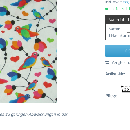
inkl. MwSt.
zzgl
Lieferzeit
Material - 
Meter:
1 Nachkomm
In 
Vergleich
Artikel-Nr.:
Pflege:
 es zu geringen Abweichungen in der