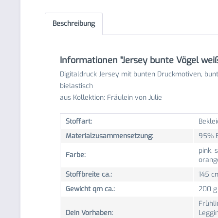
Beschreibung
Informationen "Jersey bunte Vögel weiß-
Digitaldruck Jersey mit bunten Druckmotiven, bunte
bielastisch
aus Kollektion: Fräulein von Julie
Stoffart:
Beklei
Materialzusammensetzung:
95% B
pink, 
Farbe:
orange
Stoffbreite ca.:
145 c
Gewicht qm ca.:
200 g
Frühl
Dein Vorhaben:
Leggi