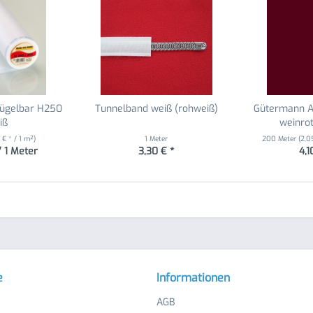
bügelbar H250
Tunnelband weiß (rohweiß)
Gütermann A
iß
weinro
 € * / 1 m²)
1 Meter
200 Meter
(2,0
/ 1 Meter
3,30 € *
4,1
e
Informationen
AGB