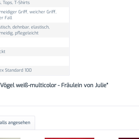
, Tops, T-Shirts
eidiger Griff, weicher Griff,
r Fall
stisch, dehnbar, elastisch,
eidig, pflegeleicht
ckt
ex Standard 100
ögel weiß-multicolor - Fräulein von Julie"
alls angesehen