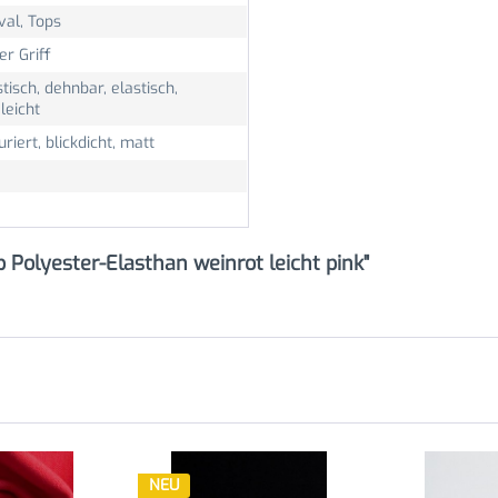
val, Tops
er Griff
stisch, dehnbar, elastisch,
leicht
uriert, blickdicht, matt
 Polyester-Elasthan weinrot leicht pink"
NEU