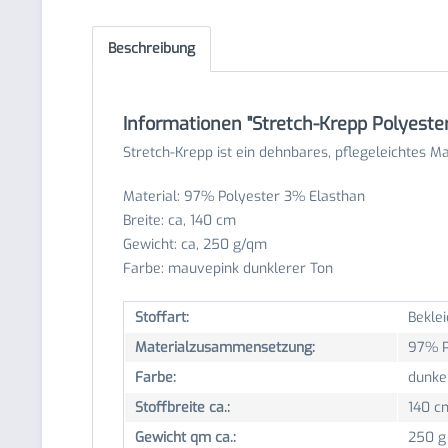
Beschreibung
Informationen "Stretch-Krepp Polyester
Stretch-Krepp ist ein dehnbares, pflegeleichtes Mat
Material: 97% Polyester 3% Elasthan
Breite: ca, 140 cm
Gewicht: ca, 250 g/qm
Farbe: mauvepink dunklerer Ton
Stoffart:
Beklei
Materialzusammensetzung:
97% P
Farbe:
dunke
Stoffbreite ca.:
140 c
Gewicht qm ca.:
250 g