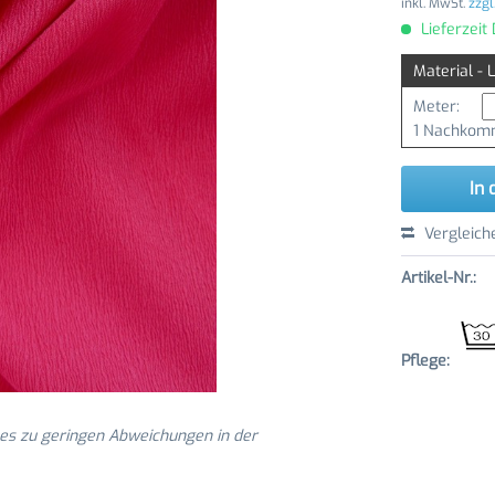
inkl. MwSt.
zzgl
Lieferzeit
Material - 
Meter:
1 Nachkomm
In 
Vergleich
Artikel-Nr.:
Pflege:
 es zu geringen Abweichungen in der