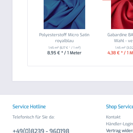
Polyesterstoff Micro Satin
Gabardine BA
royalblau
Wahl - ver
1.45 m²
(6,17 € * / 1 m²)
1.45 m²
(3,02
8,95 € * / 1 Meter
4,38 € * / 1 
Service Hotline
Shop Servic
Telefonisch für Sie da:
Kontakt
Händler-Login
+49(0)8239 - 960198
Vertrag wider