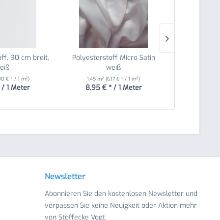
toff, 90 cm breit,
Polyesterstoff Micro Satin
Frottee
eiß
weiß
00 € * / 1 m²)
1.45 m²
(6,17 € * / 1 m²)
1.5 m²
(5
 / 1 Meter
8,95 € * / 1 Meter
7,50 €
Newsletter
Abonnieren Sie den kostenlosen Newsletter und
verpassen Sie keine Neuigkeit oder Aktion mehr
von Stoffecke Vogt.