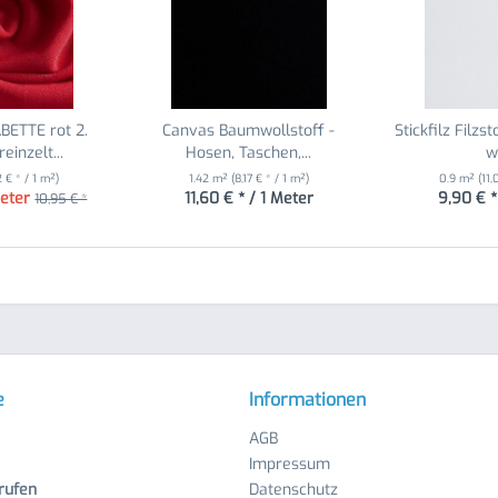
BETTE rot 2.
Canvas Baumwollstoff -
Stickfilz Filzs
einzelt...
Hosen, Taschen,...
w
 € * / 1 m²)
1.42 m²
(8,17 € * / 1 m²)
0.9 m²
(11,
Meter
11,60 € * / 1 Meter
9,90 € *
10,95 € *
e
Informationen
AGB
Impressum
rufen
Datenschutz