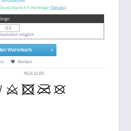
. Versandkosten
 Deutschland 4-7 Werktage
(Details)
Länge:
astellen möglich
den
Warenkorb
en
Merken
1923.32.05