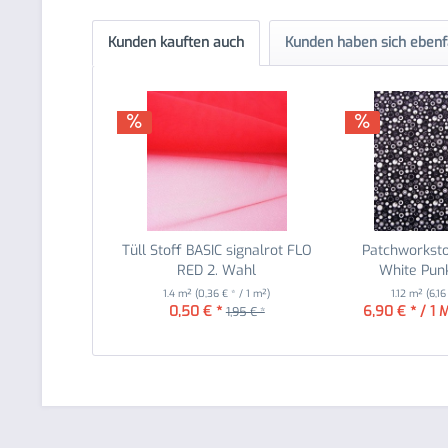
Kunden kauften auch
Kunden haben sich ebenf
Tüll Stoff BASIC signalrot FLO
Patchworksto
RED 2. Wahl
White Punk
1.4 m²
(0,36 € * / 1 m²)
1.12 m²
(6,16
0,50 € *
6,90 € * / 1 
1,95 € *