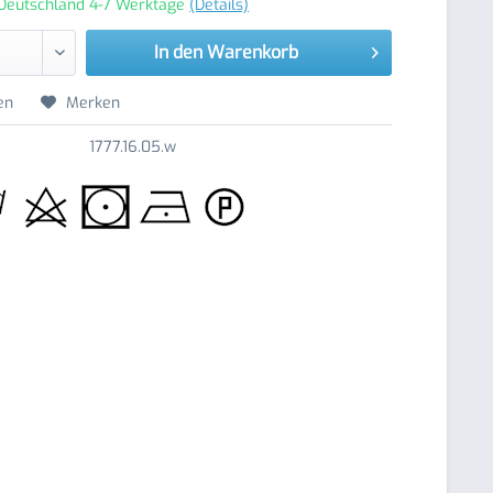
 Deutschland 4-7 Werktage
(Details)
In den
Warenkorb
en
Merken
1777.16.05.w