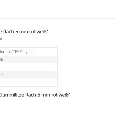
e flach 5 mm rohweiß"
iß
ummi 40% Polyester
iß
sch
Gummilitze flach 5 mm rohweiß"