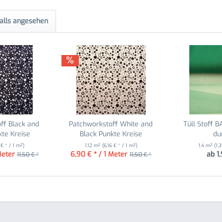
alls angesehen
ff Black and
Patchworkstoff White and
Tüll Stoff 
te Kreise
Black Punkte Kreise
du
 € * / 1 m²)
1.12 m²
(6,16 € * / 1 m²)
1.4 m²
(1,
Meter
6,90 € * / 1 Meter
ab 1
11,50 € *
11,50 € *