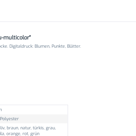
u-multicolor"
öcke.
Digitaldruck
: Blumen, Punkte, Blätter.
n
Polyester
oliv, braun, natur, türkis, grau,
lila, orange, rot, grün