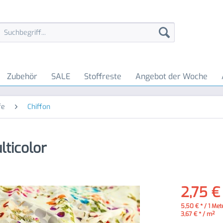
Zubehör
SALE
Stoffreste
Angebot der Woche
fe
Chiffon
lticolor
2,75 €
5,50 € * / 1 Met
3,67 € * / m²