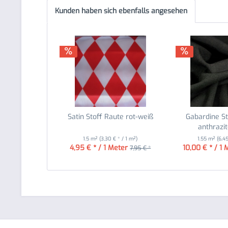
Kunden haben sich ebenfalls angesehen
Satin Stoff Raute rot-weiß
Gabardine S
anthrazit
1.5 m²
(3,30 € * / 1 m²)
1.55 m²
(6,4
4,95 € * / 1 Meter
10,00 € * / 1 
7,95 € *