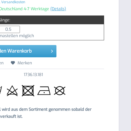
. Versandkosten
 Deutschland 4-7 Werktage
(Details)
Länge:
astellen möglich
den
Warenkorb
en
Merken
1736.13.181
el wird aus dem Sortiment genommen sobald der
erkauft ist.