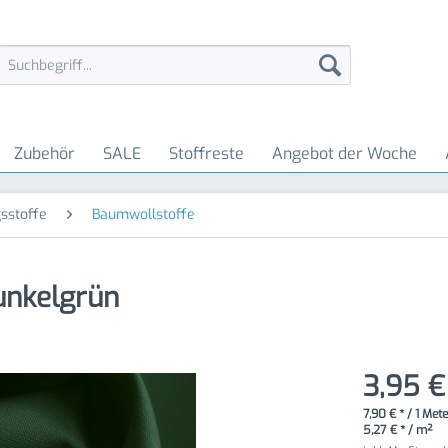
Zubehör
SALE
Stoffreste
Angebot der Woche
sstoffe
Baumwollstoffe
unkelgrün
3,95 €
7,90 € * / 1 Met
5,27 € * / m²