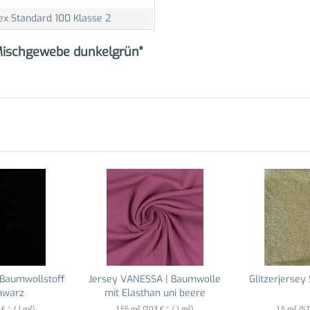
ex Standard 100 Klasse 2
 Mischgewebe dunkelgrün"
 Baumwollstoff
Jersey VANESSA | Baumwolle
Glitzerjersey
hwarz
mit Elasthan uni beere
9 € * / 1 m²)
1.55 m²
(7,03 € * / 1 m²)
1.5 m²
(5,