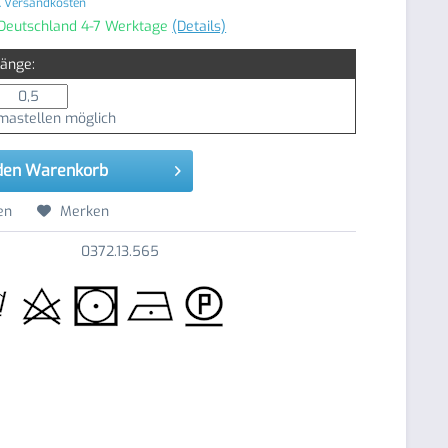
. Versandkosten
 Deutschland 4-7 Werktage
(Details)
Länge:
astellen möglich
den
Warenkorb
en
Merken
0372.13.565