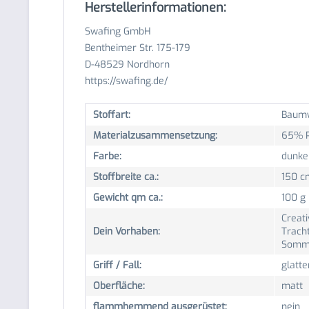
Herstellerinformationen:
Swafing GmbH
Bentheimer Str. 175-179
D-48529 Nordhorn
https://swafing.de/
Stoffart:
Baumw
Materialzusammensetzung:
65% P
Farbe:
dunke
Stoffbreite ca.:
150 c
Gewicht qm ca.:
100 g
Creati
Dein Vorhaben:
Trach
Somme
Griff / Fall:
glatte
Oberfläche:
matt
flammhemmend ausgerüstet:
nein