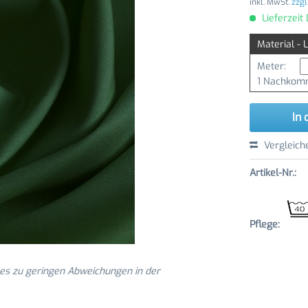
inkl. MwSt.
zzgl
Lieferzeit
Material - 
Meter:
1 Nachkomm
In 
Vergleich
Artikel-Nr.:
Pflege:
 es zu geringen Abweichungen in der