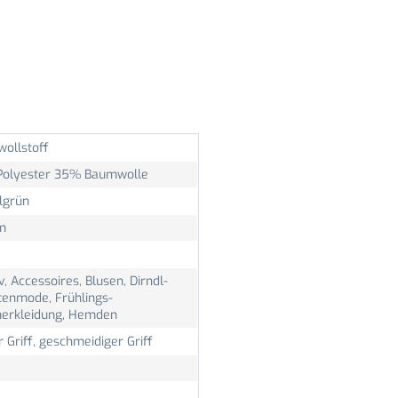
ollstoff
olyester 35% Baumwolle
lgrün
m
v, Accessoires, Blusen, Dirndl-
tenmode, Frühlings-
rkleidung, Hemden
r Griff, geschmeidiger Griff