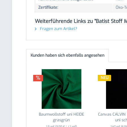
Zertifikate:
Öko-T
Weiterführende Links zu "Batist Stoff
Fragen zum Artikel?
Kunden haben sich ebenfalls angesehen
NEU
Baumwollstoff uni HEIDE
Canvas CALVIN
grasgrün
uni sc
1.5 m²
(3,00 € * / 1 m²)
1.47 m²
(6,1