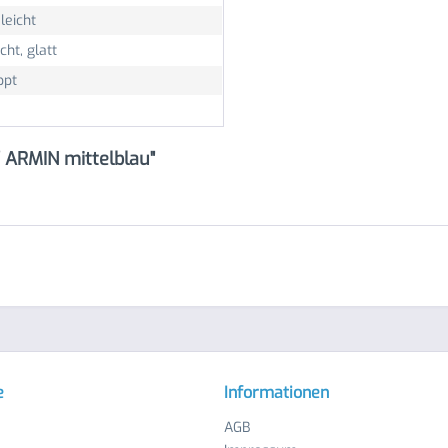
leicht
cht, glatt
ppt
f ARMIN mittelblau"
e
Informationen
AGB