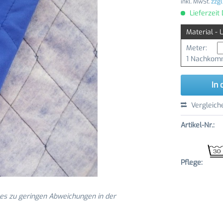
inkl. MwSt.
zzgl
Lieferzeit
Material - 
Meter:
1 Nachkomm
In 
Vergleich
Artikel-Nr.:
Pflege:
 es zu geringen Abweichungen in der