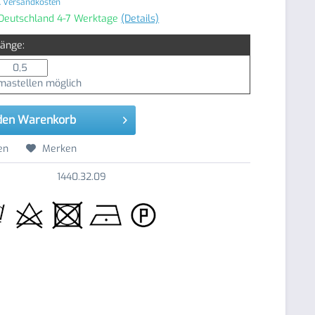
. Versandkosten
 Deutschland 4-7 Werktage
(Details)
Länge:
astellen möglich
den
Warenkorb
en
Merken
1440.32.09