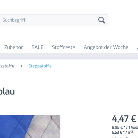
Zubehör
SALE
Stoffreste
Angebot der Woche
sstoffe
Steppstoffe
blau
4,47 €
8,95 € * / 1 Met
6,63 € * / m²