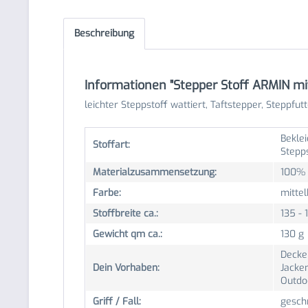
Beschreibung
Informationen "Stepper Stoff ARMIN mi
leichter Steppstoff wattiert, Taftstepper, Steppfutt
Beklei
Stoffart:
Stepp
Materialzusammensetzung:
100% 
Farbe:
mittel
Stoffbreite ca.:
135 -
Gewicht qm ca.:
130 g
Decke
Dein Vorhaben:
Jacken
Outdo
Griff / Fall:
geschm