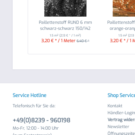
Paillettenstoff RUND 6 mm
Paillettensto
schwarz-schwarz 150/142
orange-orang
1.5 m²
(2,13 € * / 1 m²)
1.5 m²
(2,13
3,20 € * / 1 Meter
3,20 € * / 1 
6,40 € *
Service Hotline
Shop Servic
Telefonisch für Sie da:
Kontakt
Händler-Login
+49(0)8239 - 960198
Vertrag wider
Newsletter
Mo-Fr, 12:00 - 14:00 Uhr
Öffnungszeit