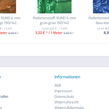
ff RUND 6 mm
Paillettenstoff RUND 6 mm
Paillettens
e 150/142...
grün-grün 150/142
blau-bl
 € * / 1 m²)
1.5 m²
(2,13 € * / 1 m²)
1.5 m²
(5,5
Meter
3,20 € * / 1 Meter
8,3
6,40 € *
6,40 € *
e
Informationen
AGB
Impressum
rufen
Datenschutz
Widerrufsrecht
en
Widerrufsformular