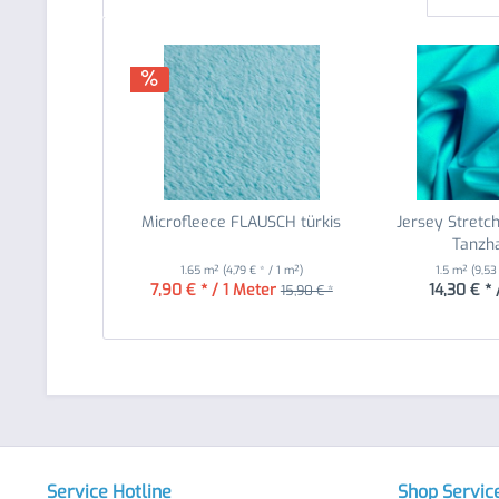
Microfleece FLAUSCH türkis
Jersey Stretch 
Tanzhau
1.65 m²
(4,79 € * / 1 m²)
1.5 m²
(9,53
7,90 € * / 1 Meter
14,30 € * 
15,90 € *
Service Hotline
Shop Servic