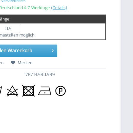
. Versandkosten
 Deutschland 4-7 Werktage
(Details)
Länge:
astellen möglich
den
Warenkorb
en
Merken
1767.13.590.999