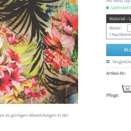
inkl. MwSt.
zzgl
Lieferzeit
Material - 
Meter:
1 Nachkomm
In 
Vergleich
Artikel-Nr.:
Pflege:
 es zu geringen Abweichungen in der