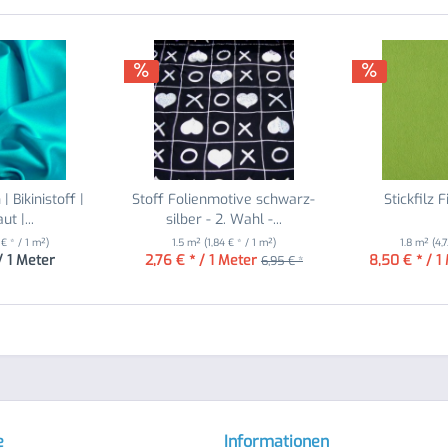
| Bikinistoff |
Stoff Folienmotive schwarz-
Stickfilz F
t |...
silber - 2. Wahl -...
 € * / 1 m²)
1.5 m²
(1,84 € * / 1 m²)
1.8 m²
(4,
/ 1 Meter
2,76 € * / 1 Meter
8,50 € * / 1
6,95 € *
e
Informationen