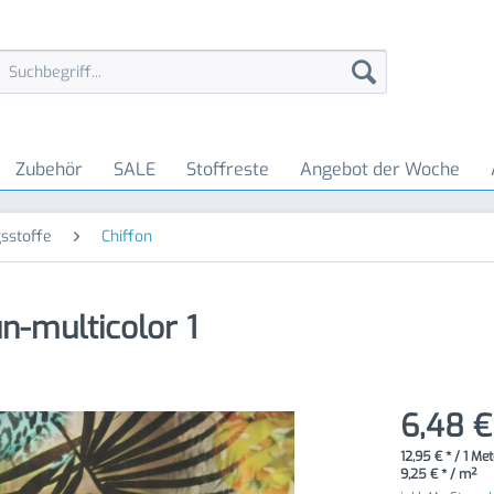
Zubehör
SALE
Stoffreste
Angebot der Woche
sstoffe
Chiffon
ün-multicolor 1
6,48 €
12,95 € * / 1 Me
9,25 € * / m²