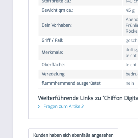
Stoffbreite ca.:
140 c
Gewicht qm ca.:
45 g
Abend
Dein Vorhaben:
Frühli
Röcke,
Griff / Fall:
geschm
duftig
Merkmale:
leicht
Oberfläche:
leicht
Veredelung:
bedru
flammhemmend ausgerüstet:
nein
Weiterführende Links zu "Chiffon Digita
Fragen zum Artikel?
Kunden haben sich ebenfalls angesehen