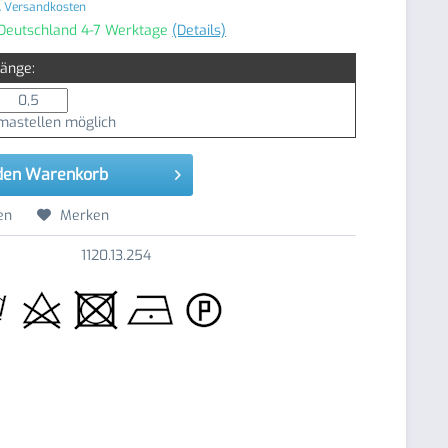
. Versandkosten
 Deutschland 4-7 Werktage
(Details)
Länge:
astellen möglich
den
Warenkorb
en
Merken
1120.13.254