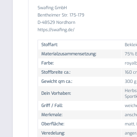
Swafing GmbH
Bentheimer Str. 175-179
D-48529 Nordhorn
https://swafing.de/
Stoffart:
Bekle
Materialzusammensetzung:
75% B
Farbe:
royal
Stoffbreite ca.:
160 c
Gewicht qm ca.:
300 g
Herbst
Dein Vorhaben:
Sport
Griff / Fall:
weiche
Merkmale:
ansch
Oberfläche:
matt,
Veredelung:
anger