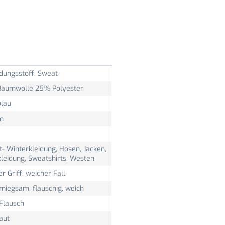
idungsstoff, Sweat
aumwolle 25% Polyester
blau
m
- Winterkleidung, Hosen, Jacken,
kleidung, Sweatshirts, Westen
r Griff, weicher Fall
miegsam, flauschig, weich
 Flausch
aut