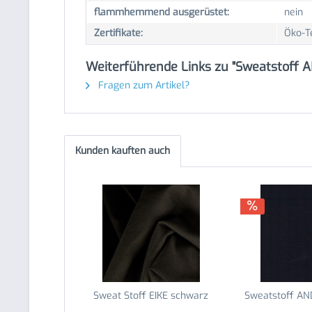
flammhemmend ausgerüstet:
nein
Zertifikate:
Öko-T
Weiterführende Links zu "Sweatstoff A
Fragen zum Artikel?
Kunden kauften auch
Sweat Stoff EIKE schwarz
Sweatstoff AN