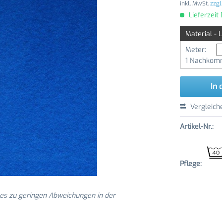
inkl. MwSt.
zzgl
Lieferzeit
Material - 
Meter:
1 Nachkomm
In 
Vergleich
Artikel-Nr.:
Pflege:
 es zu geringen Abweichungen in der