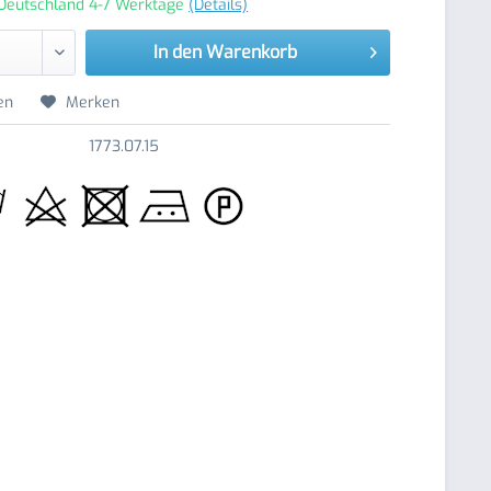
 Deutschland 4-7 Werktage
(Details)
In den
Warenkorb
en
Merken
1773.07.15