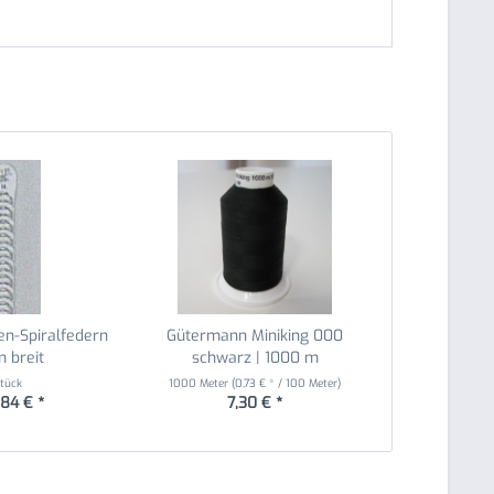
en-Spiralfedern
Gütermann Miniking 000
 breit
schwarz | 1000 m
Stück
1000 Meter
(0,73 € * / 100 Meter)
,84 € *
7,30 € *