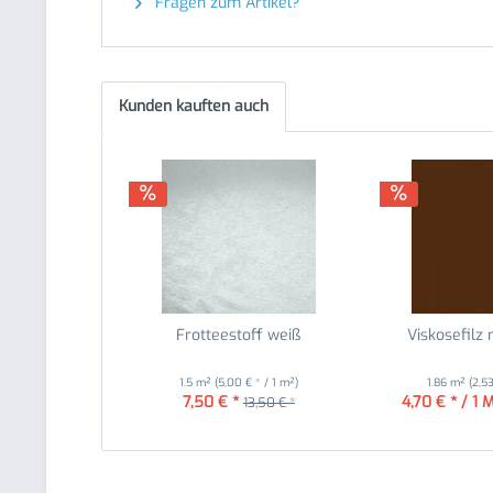
Fragen zum Artikel?
Kunden kauften auch
Frotteestoff weiß
Viskosefilz 
1.5 m²
(5,00 € * / 1 m²)
1.86 m²
(2,5
7,50 € *
4,70 € * / 1 
13,50 € *