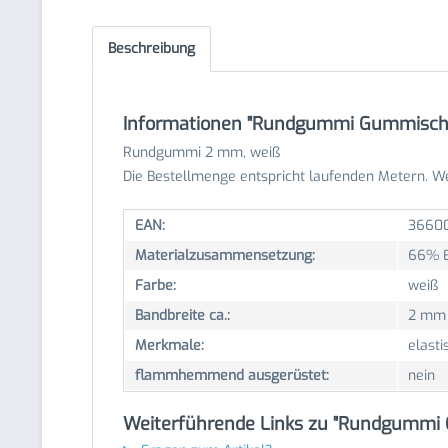
Beschreibung
Informationen "Rundgummi Gummisch
Rundgummi 2 mm, weiß
Die Bestellmenge entspricht laufenden Metern. W
EAN:
3660
Materialzusammensetzung:
66% E
Farbe:
weiß
Bandbreite ca.:
2 mm
Merkmale:
elasti
flammhemmend ausgerüstet:
nein
Weiterführende Links zu "Rundgumm