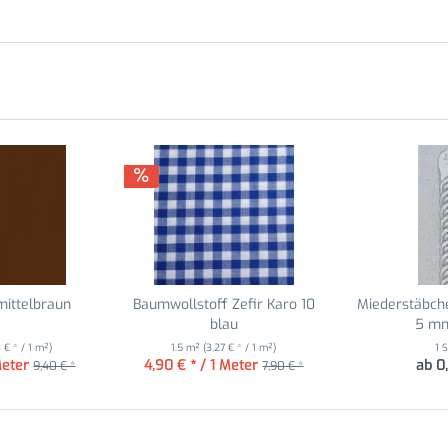
mittelbraun
Baumwollstoff Zefir Karo 10
Miederstäbch
blau
5 mm
3 € * / 1 m²)
1.5 m²
(3,27 € * / 1 m²)
1 
Meter
4,90 € * / 1 Meter
ab 0
9,40 € *
7,90 € *