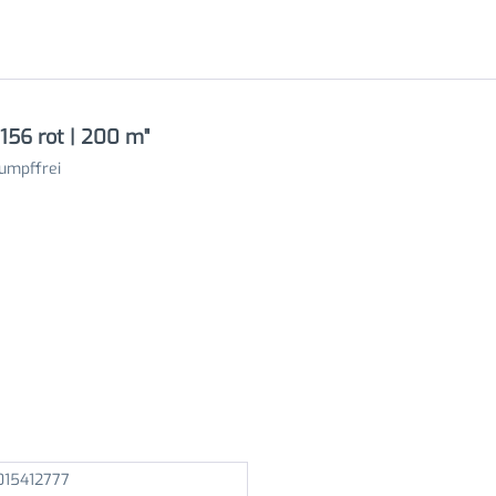
156 rot | 200 m"
umpffrei
15412777