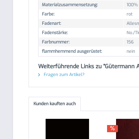
Materialzusammensetzung:
100% 
Farbe:
rot
Fadenart:
Alles
Fadenstärke:
No./Tk
Farbnummer:
156
flammhemmend ausgerüstet:
nein
Weiterführende Links zu "Gütermann A
Fragen zum Artikel?
Kunden kauften auch