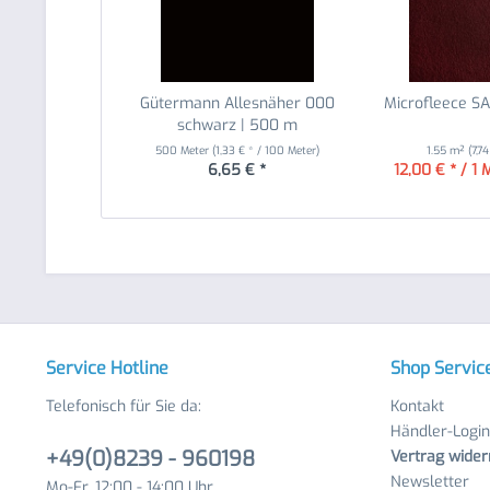
Gütermann Allesnäher 000
Microfleece S
schwarz | 500 m
500 Meter
(1,33 € * / 100 Meter)
1.55 m²
(7,7
6,65 € *
12,00 € * / 1 
Service Hotline
Shop Servic
Telefonisch für Sie da:
Kontakt
Händler-Login
+49(0)8239 - 960198
Vertrag wider
Newsletter
Mo-Fr, 12:00 - 14:00 Uhr