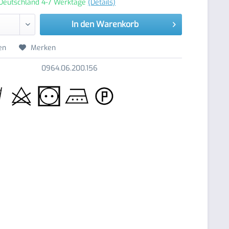
 Deutschland 4-7 Werktage
(Details)
In den
Warenkorb
en
Merken
0964.06.200.156