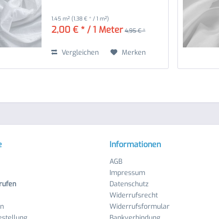
1.45 m²
(1,38 € * / 1 m²)
2,00 € * / 1 Meter
4,95 € *
Vergleichen
Merken
e
Informationen
AGB
Impressum
rufen
Datenschutz
Widerrufsrecht
en
Widerrufsformular
stellung
Bankverbindung