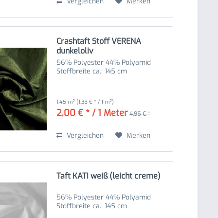
Vergleichen
Merken
Crashtaft Stoff VERENA
dunkeloliv
56% Polyester 44% Polyamid
Stoffbreite ca.: 145 cm
1.45 m²
(1,38 € * / 1 m²)
2,00 € * / 1 Meter
4,95 € *
Vergleichen
Merken
Taft KATI weiß (leicht creme)
56% Polyester 44% Polyamid
Stoffbreite ca.: 145 cm