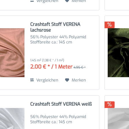
Vergleichen
Merken
Crashtaft Stoff VERENA
lachsrose
56% Polyester 44% Polyamid
Stoffbreite ca.: 145 cm
1.45 m²
(1,38 € * / 1 m²)
2,00 € * / 1 Meter
4,95 € *
Vergleichen
Merken
Crashtaft Stoff VERENA weiß
56% Polyester 44% Polyamid
Stoffbreite ca.: 145 cm