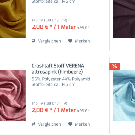
Stoffbreite ca.: 145 cm
1.45 m²
(1,38 € * / 1 m²)
2,00 € * / 1 Meter
4,95 € *
Vergleichen
Merken
Crashtaft Stoff VERENA
altrosapink (himbeere)
56% Polyester 44% Polyamid
Stoffbreite ca.: 145 cm
1.45 m²
(1,38 € * / 1 m²)
2,00 € * / 1 Meter
4,95 € *
Vergleichen
Merken