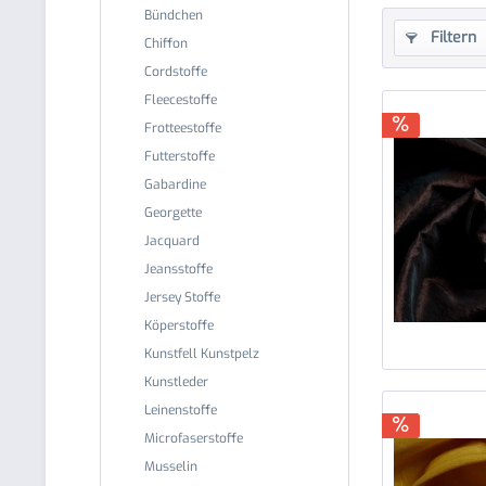
Bündchen
Filtern
Chiffon
Cordstoffe
Fleecestoffe
Frotteestoffe
Futterstoffe
Gabardine
Georgette
Jacquard
Jeansstoffe
Jersey Stoffe
Köperstoffe
Kunstfell Kunstpelz
Kunstleder
Leinenstoffe
Microfaserstoffe
Musselin