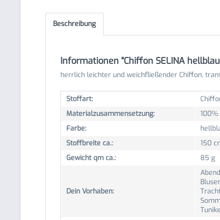
Beschreibung
Informationen "Chiffon SELINA hellblau
herrlich leichter und weichfließender Chiffon, tran
Stoffart:
Chiffo
Materialzusammensetzung:
100% 
Farbe:
hellbl
Stoffbreite ca.:
150 c
Gewicht qm ca.:
85 g
Abend
Blusen
Dein Vorhaben:
Trach
Somme
Tunik