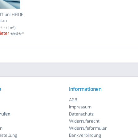
f uni HEIDE
blau
 € * / 1 m²)
Meter
6,50 € *
e
Informationen
AGB
Impressum
rufen
Datenschutz
Widerrufsrecht
en
Widerrufsformular
stellung
Bankverbindung