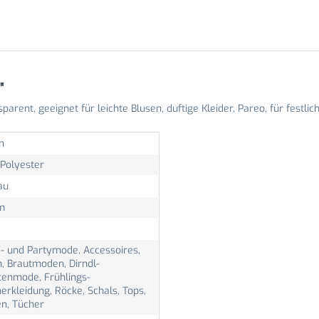
"
sparent, geeignet für leichte Blusen, duftige Kleider, Pareo, für festl
n
Polyester
au
m
- und Partymode, Accessoires,
, Brautmoden, Dirndl-
tenmode, Frühlings-
rkleidung, Röcke, Schals, Tops,
en, Tücher