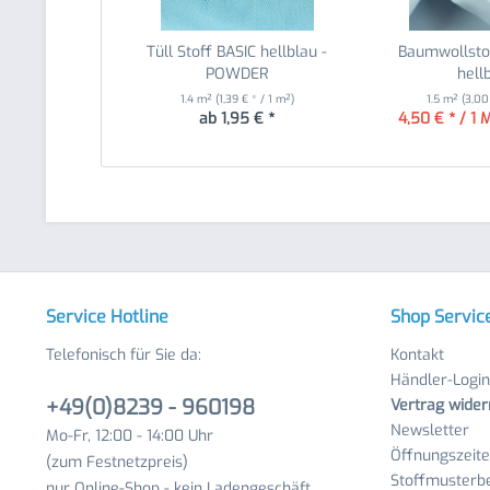
Tüll Stoff BASIC hellblau -
Baumwollstof
POWDER
hell
1.4 m²
(1,39 € * / 1 m²)
1.5 m²
(3,00
ab 1,95 € *
4,50 € * / 1 
Service Hotline
Shop Servic
Telefonisch für Sie da:
Kontakt
Händler-Login
+49(0)8239 - 960198
Vertrag wider
Newsletter
Mo-Fr, 12:00 - 14:00 Uhr
Öffnungszeit
(zum Festnetzpreis)
Stoffmusterbe
nur Online-Shop - kein Ladengeschäft