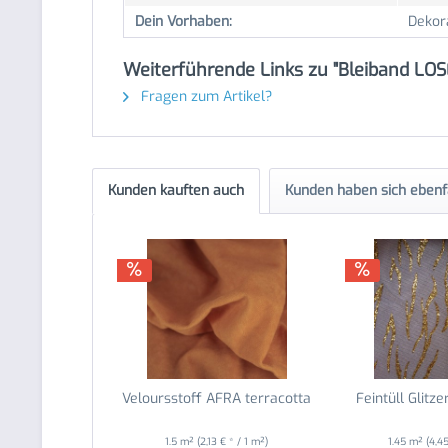
Dein Vorhaben:
Dekor
Weiterführende Links zu "Bleiband LOS
Fragen zum Artikel?
Kunden kauften auch
Kunden haben sich ebenf
Veloursstoff AFRA terracotta
Feintüll Glitze
1.5 m²
(2,13 € * / 1 m²)
1.45 m²
(4,4