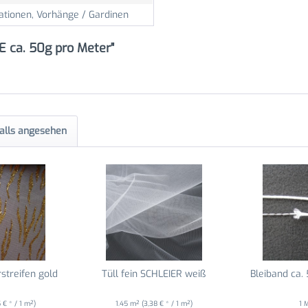
ationen, Vorhänge / Gardinen
E ca. 50g pro Meter"
alls angesehen
rstreifen gold
Tüll fein SCHLEIER weiß
Bleiband ca.
5 € * / 1 m²)
1.45 m²
(3,38 € * / 1 m²)
1 