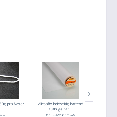
 50g pro Meter
Vliesofix beidseitig haftend
Universa
aufbügelbar,...
MONZA t
Meter
0.9 m²
(6,56 € * / 1 m²)
1