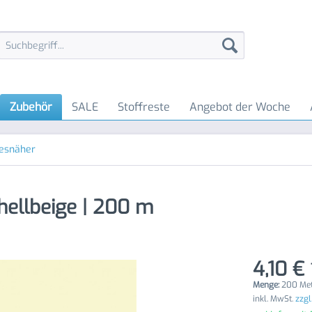
Zubehör
SALE
Stoffreste
Angebot der Woche
lesnäher
hellbeige | 200 m
4,10 € 
Menge:
200 Met
inkl. MwSt.
zzgl